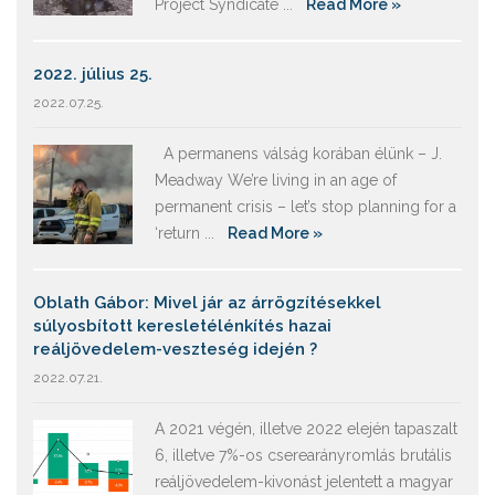
Project Syndicate ...
Read More »
2022. július 25.
2022.07.25.
A permanens válság korában élünk – J.
Meadway We’re living in an age of
permanent crisis – let’s stop planning for a
‘return ...
Read More »
Oblath Gábor: Mivel jár az árrögzítésekkel
súlyosbított keresletélénkítés hazai
reáljövedelem-veszteség idején ?
2022.07.21.
A 2021 végén, illetve 2022 elején tapaszalt
6, illetve 7%-os cserearányromlás brutális
reáljövedelem-kivonást jelentett a magyar