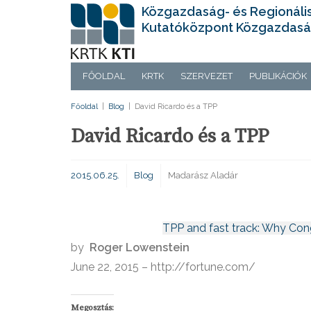
Közgazdaság- és Regionáli
Kutatóközpont Közgazdasá
FŐOLDAL
KRTK
SZERVEZET
PUBLIKÁCIÓK
Főoldal
|
Blog
|
David Ricardo és a TPP
David Ricardo és a TPP
2015.06.25.
Blog
Madarász Aladár
TPP and fast track: Why Cong
by
Roger Lowenstein
June 22, 2015 – http://fortune.com/
Megosztás: