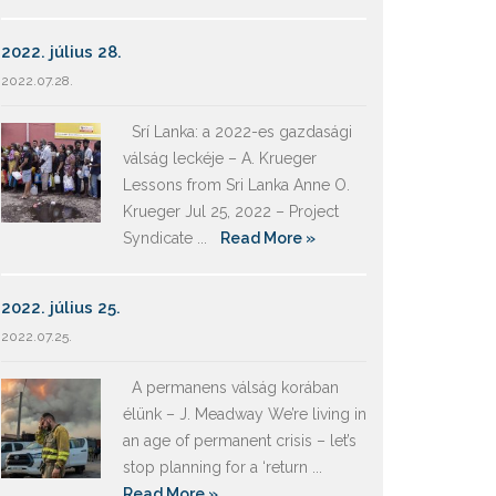
2022. július 28.
2022.07.28.
Srí Lanka: a 2022-es gazdasági
válság leckéje – A. Krueger
Lessons from Sri Lanka Anne O.
Krueger Jul 25, 2022 – Project
Syndicate ...
Read More »
2022. július 25.
2022.07.25.
A permanens válság korában
élünk – J. Meadway We’re living in
an age of permanent crisis – let’s
stop planning for a ‘return ...
Read More »