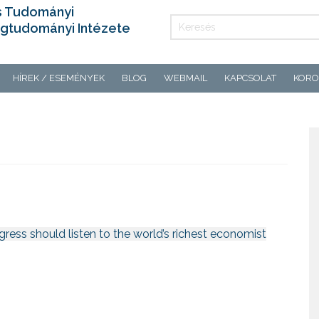
s Tudományi
gtudományi Intézete
HÍREK / ESEMÉNYEK
BLOG
WEBMAIL
KAPCSOLAT
KORO
ress should listen to the world’s richest economist