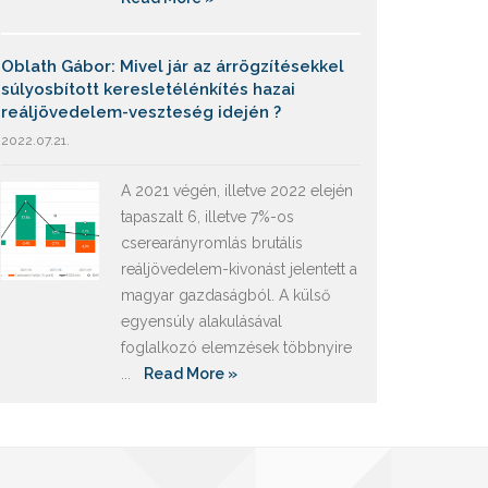
Oblath Gábor: Mivel jár az árrögzítésekkel
súlyosbított keresletélénkítés hazai
reáljövedelem-veszteség idején ?
2022.07.21.
A 2021 végén, illetve 2022 elején
tapaszalt 6, illetve 7%-os
cserearányromlás brutális
reáljövedelem-kivonást jelentett a
magyar gazdaságból. A külső
egyensúly alakulásával
foglalkozó elemzések többnyire
...
Read More »