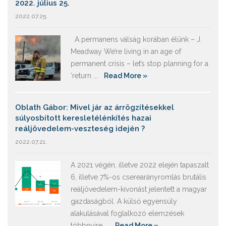
2022. július 25.
2022.07.25.
A permanens válság korában élünk – J.
Meadway We’re living in an age of
permanent crisis – let’s stop planning for a
‘return ...
Read More »
Oblath Gábor: Mivel jár az árrögzítésekkel
súlyosbított keresletélénkítés hazai
reáljövedelem-veszteség idején ?
2022.07.21.
A 2021 végén, illetve 2022 elején tapaszalt
6, illetve 7%-os cserearányromlás brutális
reáljövedelem-kivonást jelentett a magyar
gazdaságból. A külső egyensúly
alakulásával foglalkozó elemzések
többnyire ...
Read More »