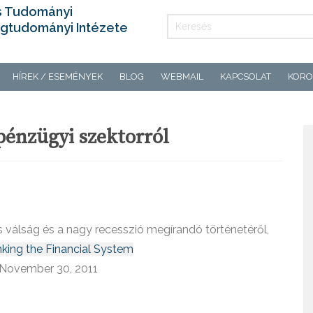
s Tudományi
gtudományi Intézete
HÍREK / ESEMÉNYEK
BLOG
WEBMAIL
KAPCSOLAT
KORO
pénzügyi szektorról
s válság és a nagy recesszió megírandó történetéről,
inking the Financial System
 November 30, 2011