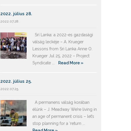
2022. július 28.
2022.07.28.
Srí Lanka: a 2022-es gazdasági
válság leckéje – A. Krueger
Lessons from Sri Lanka Anne O.
Krueger Jul 25, 2022 – Project
Syndicate ...
Read More »
2022. július 25.
2022.07.25.
A permanens válság korában
élünk – J. Meadway We’re living in
an age of permanent crisis – let’s
stop planning for a ‘return ...
Read More »