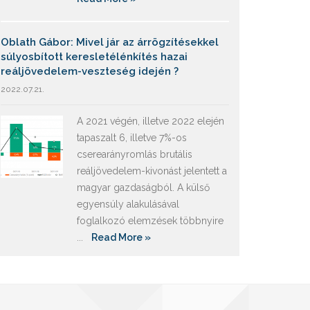
Oblath Gábor: Mivel jár az árrögzítésekkel
súlyosbított keresletélénkítés hazai
reáljövedelem-veszteség idején ?
2022.07.21.
A 2021 végén, illetve 2022 elején
tapaszalt 6, illetve 7%-os
cserearányromlás brutális
reáljövedelem-kivonást jelentett a
magyar gazdaságból. A külső
egyensúly alakulásával
foglalkozó elemzések többnyire
...
Read More »