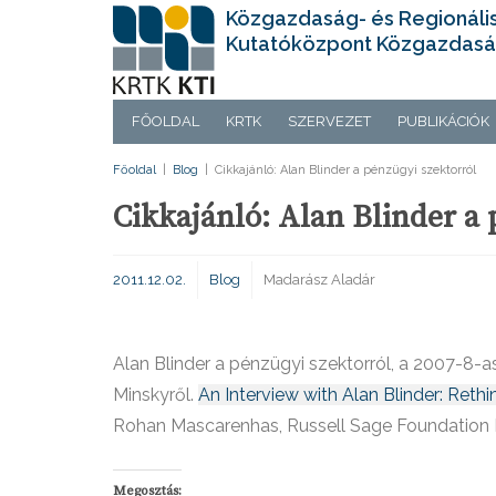
Közgazdaság- és Regionáli
Kutatóközpont Közgazdasá
FŐOLDAL
KRTK
SZERVEZET
PUBLIKÁCIÓK
Főoldal
|
Blog
|
Cikkajánló: Alan Blinder a pénzügyi szektorról
Cikkajánló: Alan Blinder a 
2011.12.02.
Blog
Madarász Aladár
Alan Blinder a pénzügyi szektorról, a 2007-8-a
Minskyről.
An Interview with Alan Blinder: Reth
Rohan Mascarenhas, Russell Sage Foundation
Megosztás: