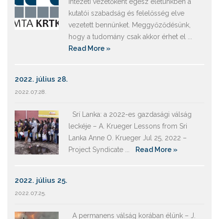
intézeti vezetőként egész életünkben a
kutatói szabadság és felelősség elve
vezetett bennünket. Meggyőződésünk,
hogy a tudomány csak akkor érhet el ...
Read More »
2022. július 28.
2022.07.28.
Srí Lanka: a 2022-es gazdasági válság
leckéje – A. Krueger Lessons from Sri
Lanka Anne O. Krueger Jul 25, 2022 –
Project Syndicate ...
Read More »
2022. július 25.
2022.07.25.
A permanens válság korában élünk – J.