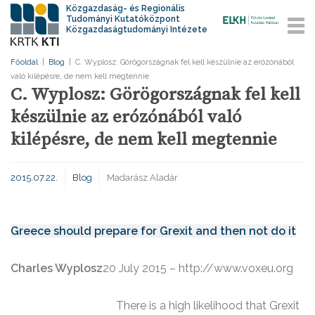
Közgazdaság- és Regionális
Tudományi Kutatóközpont
Közgazdaságtudományi Intézete
Főoldal
|
Blog
|
C. Wyplosz: Görögországnak fel kell készülnie az erózónából
való kilépésre, de nem kell megtennie
C. Wyplosz: Görögországnak fel kell
készülnie az erózónából való
kilépésre, de nem kell megtennie
2015.07.22.
Blog
Madarász Aladár
Greece should prepare for Grexit and then not do it
Charles Wyplosz
20 July 2015 – http://www.voxeu.org
There is a high likelihood that Grexit