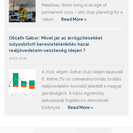
Meadway We’re living in an age of
permanent crisis – let’s stop planning for a
‘return ...
Read More »
Oblath Gábor: Mivel jár az árrögzítésekkel
súlyosbított keresletélénkítés hazai
reáljövedelem-veszteség idején ?
2022.07.21.
A 2021 végén, illetve 2022 elején tapaszalt
6, illetve 7%-os cserearányromlás brutális
reáljövedelem-kivonást jelentett a magyar
gazdaságból. A külső egyensúly
alakulásával foglalkozó elemzések
többnyire ...
Read More »