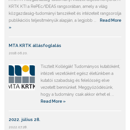
KRTK KTI a RePEc/IDEAS rangsorában, amely a világ
közgazdaság-tudományi tanszékeit és intézeteit rangsorolja
publikációs teljesítményük alapján, a legjobb ...
Read More
»
MTA KRTK állásfoglalás
2018.06.20.
Tisztelt Kollégák! Tudományos kutatóként,
intézeti vezetőként egész életünkben a
kutatói szabadság és felelősség elve
vezetett bennünket. Meggyőződésünk,
hogy a tudomány csak akkor érhet el ...
Read More »
2022. július 28.
2022.07.28.