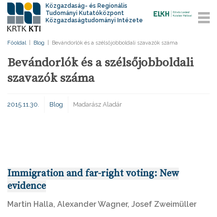
Közgazdaság- és Regionális
Tudományi Kutatóközpont
Közgazdaságtudományi Intézete
Főoldal
|
Blog
|
Bevándorlók és a szélsőjobboldali szavazók száma
Bevándorlók és a szélsőjobboldali
szavazók száma
2015.11.30.
Blog
Madarász Aladár
Immigration and far-right voting: New
evidence
Martin Halla, Alexander Wagner, Josef Zweimüller