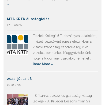
»
MTA KRTK állásfoglalás
2018.06.20.
Tisztelt Kollégák! Tudományos kutatóként,
intézeti vezetőként egész életünkben a
kutatói szabadság és felelősség elve
vezetett bennünket. Meggyőződésünk,
hogy a tudomány csak akkor érhet el ...
Read More »
2022. július 28.
2022.07.28.
Srí Lanka: a 2022-es gazdasági válság
leckéje – A. Krueger Lessons from Sri