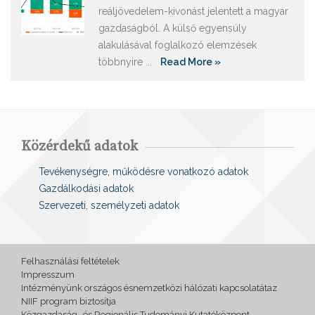
reáljövedelem-kivonást jelentett a magyar
gazdaságból. A külső egyensúly
alakulásával foglalkozó elemzések
többnyire ...
Read More »
Közérdekű adatok
Tevékenységre, működésre vonatkozó adatok
Gazdálkodási adatok
Szervezeti, személyzeti adatok
Felhasználási feltételek
Impresszum
Intézményünk országos ésnemzetközi hálózati kapcsolatátaz
NIIF program biztosítja
Közgazdaság- és Regionális Tudományi Kutatóközpont