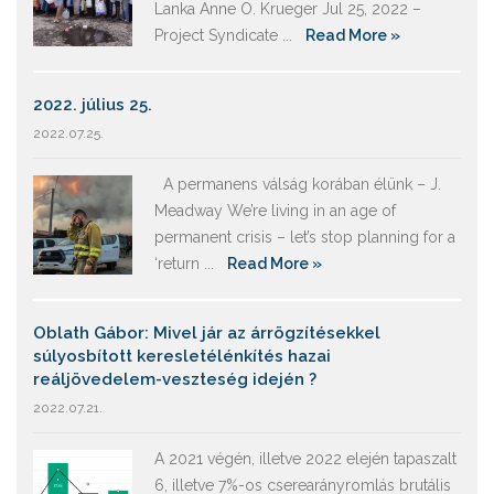
Lanka Anne O. Krueger Jul 25, 2022 –
Project Syndicate ...
Read More »
2022. július 25.
2022.07.25.
A permanens válság korában élünk – J.
Meadway We’re living in an age of
permanent crisis – let’s stop planning for a
‘return ...
Read More »
Oblath Gábor: Mivel jár az árrögzítésekkel
súlyosbított keresletélénkítés hazai
reáljövedelem-veszteség idején ?
2022.07.21.
A 2021 végén, illetve 2022 elején tapaszalt
6, illetve 7%-os cserearányromlás brutális