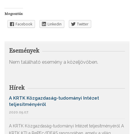
Megosztás:
Facebook
Linkedin
Twitter
Események
Nem található esemény a közeljövőben.
Hírek
A KRTK Közgazdaság-tudományi Intézet
teljesítményéről
2020.05.07.
A KRTK Közgazdaság-tudományi Intézet teljesítményéről A
KRTK KTI a RePEc/IDEAS rangsorában, amely a világ