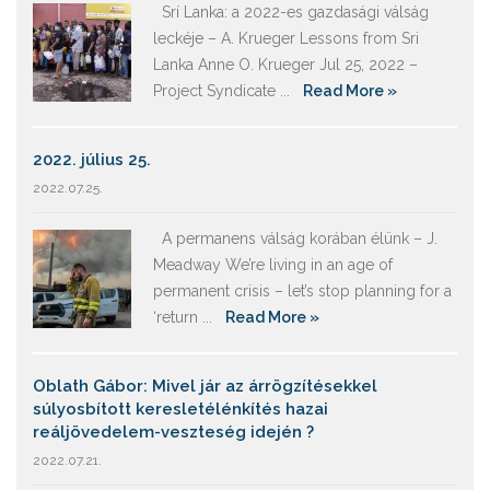
Srí Lanka: a 2022-es gazdasági válság
leckéje – A. Krueger Lessons from Sri
Lanka Anne O. Krueger Jul 25, 2022 –
Project Syndicate ...
Read More »
2022. július 25.
2022.07.25.
A permanens válság korában élünk – J.
Meadway We’re living in an age of
permanent crisis – let’s stop planning for a
‘return ...
Read More »
Oblath Gábor: Mivel jár az árrögzítésekkel
súlyosbított keresletélénkítés hazai
reáljövedelem-veszteség idején ?
2022.07.21.