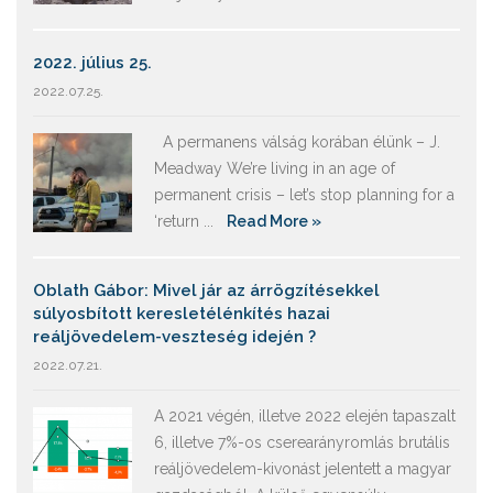
2022. július 25.
2022.07.25.
A permanens válság korában élünk – J.
Meadway We’re living in an age of
permanent crisis – let’s stop planning for a
‘return ...
Read More »
Oblath Gábor: Mivel jár az árrögzítésekkel
súlyosbított keresletélénkítés hazai
reáljövedelem-veszteség idején ?
2022.07.21.
A 2021 végén, illetve 2022 elején tapaszalt
6, illetve 7%-os cserearányromlás brutális
reáljövedelem-kivonást jelentett a magyar