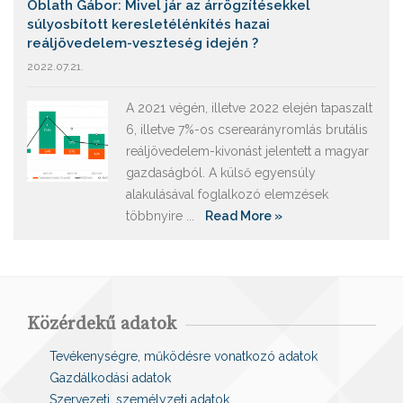
Oblath Gábor: Mivel jár az árrögzítésekkel
súlyosbított keresletélénkítés hazai
reáljövedelem-veszteség idején ?
2022.07.21.
A 2021 végén, illetve 2022 elején tapaszalt
6, illetve 7%-os cserearányromlás brutális
reáljövedelem-kivonást jelentett a magyar
gazdaságból. A külső egyensúly
alakulásával foglalkozó elemzések
többnyire ...
Read More »
Közérdekű adatok
Tevékenységre, működésre vonatkozó adatok
Gazdálkodási adatok
Szervezeti, személyzeti adatok