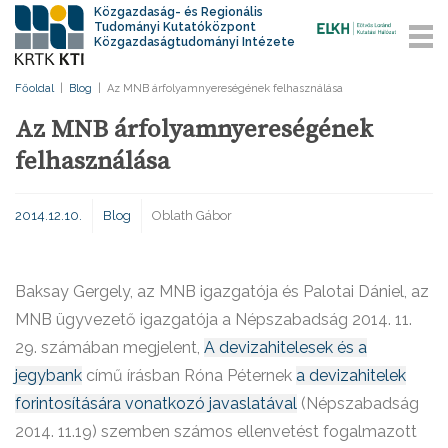
Közgazdaság- és Regionális
Tudományi Kutatóközpont
Közgazdaságtudományi Intézete
Főoldal
|
Blog
|
Az MNB árfolyamnyereségének felhasználása
Az MNB árfolyamnyereségének
felhasználása
2014.12.10.
Blog
Oblath Gábor
Baksay Gergely, az MNB igazgatója és Palotai Dániel, az
MNB ügyvezető igazgatója a
Népszabadság 2014. 11.
29. számában
megjelent,
A devizahitelesek és a
jegybank
című írásban Róna Péternek
a devizahitelek
forintosítására vonatkozó javaslatával
(Népszabadság
2014. 11.19) szemben számos ellenvetést fogalmazott