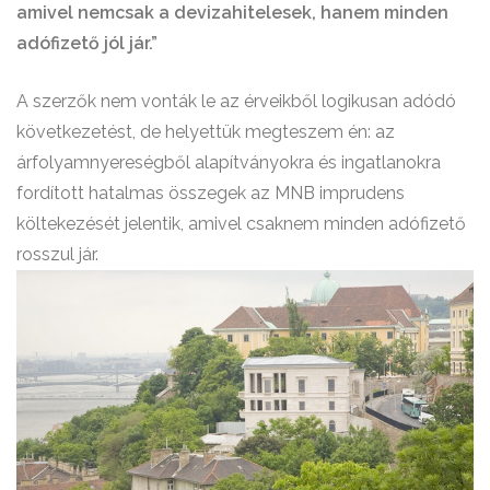
amivel nemcsak a devizahitelesek, hanem minden
adófizető jól jár.”
A szerzők nem vonták le az érveikből logikusan adódó
következetést, de helyettük megteszem én: az
árfolyamnyereségből alapítványokra és ingatlanokra
fordított hatalmas összegek az MNB imprudens
költekezését jelentik, amivel csaknem minden adófizető
rosszul jár.