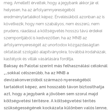
meg. Amellett érveltek, hogy a jegybank akkor jár el
helyesen, ha az árfolyamnyereségéből
eredménytartalékot képez. Érvelésükből azonban az is
következik, hogy nem szabályos, nem ésszerű, nem
prudens, ráadásul a költségvetés hosszú távú érdekei
szempontjából is kedvezőtlen, ha az MNB az
árfolyamnyereségét az unortodox közgazdaságtan
oktatását szolgáló alapítványokra, továbbá irodaházak,
kastélyok és villák vásárlására fordítja.
Baksay és Palotai szerint más felhasználási céloknál
„…sokkal célszerűbb, ha az MNB a
devizakonverzióból származó nyereségéből
tartalékot képez, ami hosszabb távon biztosíthatja
azt, hogy a jegybank a jövőben sem szorul majd
költségvetési térítésre. A költségvetési térítés
szükségességének kockázata különben valós lenne,