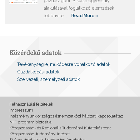
gazdaságból. A külső egyensúly
alakulásával foglalkozó elemzések
többnyire ...
Read More »
Közérdekű adatok
Tevékenységre, működésre vonatkozó adatok
Gazdálkodási adatok
Szervezeti, személyzeti adatok
Felhasználási feltételek
Impresszum
Intézményünk országos ésnemzetközi hálózati kapcsolatátaz
NIIF program biztosítja
Közgazdaság- és Regionális Tudományi Kutatóközpont
Közgazdaság-tudományi Intézet
© Copyright 2020. Minden jog fenntartva.