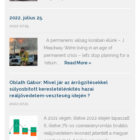
2022. július 25.
2022.07.25.
A permanens válság korában élünk – J.
Meadway We’re living in an age of
permanent crisis – let’s stop planning for a
‘return ...
Read More »
Oblath Gábor: Mivel jár az árrögzítésekkel
súlyosbított keresletélénkítés hazai
reáljövedelem-veszteség idején ?
2022.07.21.
A 2021 végén, illetve 2022 elején tapaszalt
6, illetve 7%-os cserearányromlás brutális
reáljövedelem-kivonást jelentett a magyar