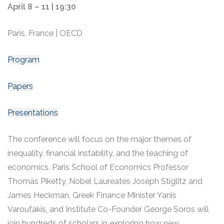
April 8 – 11
|
19:30
Paris, France
|
OECD
Program
Papers
Presentations
The conference will focus on the major themes of
inequality, financial instability, and the teaching of
economics. Paris School of Economics Professor
Thomas Piketty, Nobel Laureates Joseph Stiglitz and
James Heckman, Greek Finance Minister Yanis
Varoufakis, and Institute Co-Founder George Soros will
join hundreds of scholars in exploring how new