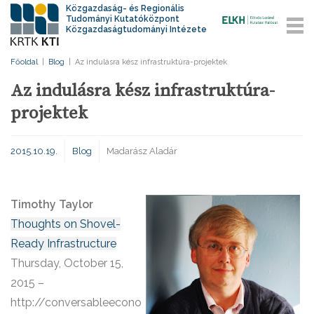
Közgazdaság- és Regionális
Tudományi Kutatóközpont
Közgazdaságtudományi Intézete
Főoldal
|
Blog
|
Az indulásra kész infrastruktúra-projektek
Az indulásra kész infrastruktúra-
projektek
2015.10.19.
Blog
Madarász Aladár
Timothy Taylor
Thoughts on Shovel-
Ready Infrastructure
Thursday, October 15,
2015 –
http://conversableecono