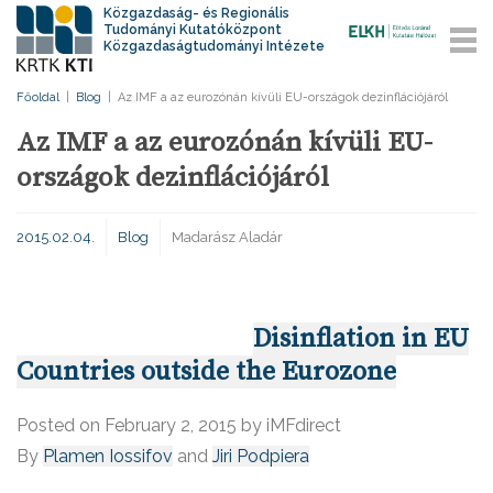
Közgazdaság- és Regionális
Tudományi Kutatóközpont
Közgazdaságtudományi Intézete
Főoldal
|
Blog
|
Az IMF a az eurozónán kívüli EU-országok dezinflációjáról
Az IMF a az eurozónán kívüli EU-
országok dezinflációjáról
2015.02.04.
Blog
Madarász Aladár
Disinflation in EU
Countries outside the Eurozone
Posted on
February 2, 2015
by iMFdirect
By
Plamen Iossifov
and
Jiri Podpiera