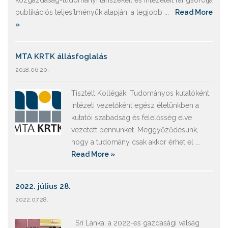
közgazdaság-tudományi tanszékeit és intézeteit rangsorolja
publikációs teljesítményük alapján, a legjobb ...
Read More
»
MTA KRTK állásfoglalás
2018.06.20.
Tisztelt Kollégák! Tudományos kutatóként,
intézeti vezetőként egész életünkben a
kutatói szabadság és felelősség elve
vezetett bennünket. Meggyőződésünk,
hogy a tudomány csak akkor érhet el ...
Read More »
2022. július 28.
2022.07.28.
Srí Lanka: a 2022-es gazdasági válság