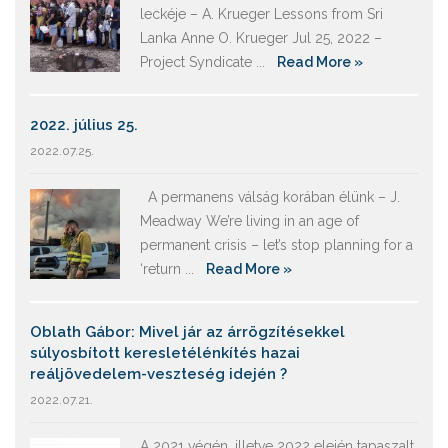
leckéje – A. Krueger Lessons from Sri
Lanka Anne O. Krueger Jul 25, 2022 –
Project Syndicate ...
Read More »
2022. július 25.
2022.07.25.
A permanens válság korában élünk – J.
Meadway We’re living in an age of
permanent crisis – let’s stop planning for a
‘return ...
Read More »
Oblath Gábor: Mivel jár az árrögzítésekkel
súlyosbított keresletélénkítés hazai
reáljövedelem-veszteség idején ?
2022.07.21.
A 2021 végén, illetve 2022 elején tapaszalt