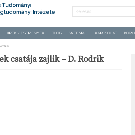
s Tudományi
gtudományi Intézete
HÍREK / ESEMÉNYEK
BLOG
WEBMAIL
KAPCSOLAT
KORO
Rodrik
 csatája zajlik – D. Rodrik