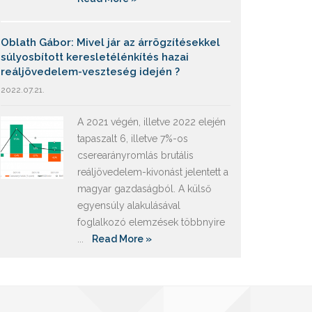
Oblath Gábor: Mivel jár az árrögzítésekkel
súlyosbított keresletélénkítés hazai
reáljövedelem-veszteség idején ?
2022.07.21.
A 2021 végén, illetve 2022 elején
tapaszalt 6, illetve 7%-os
cserearányromlás brutális
reáljövedelem-kivonást jelentett a
magyar gazdaságból. A külső
egyensúly alakulásával
foglalkozó elemzések többnyire
...
Read More »