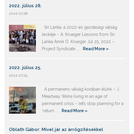
2022. július 28.
2022.07.28.
Srí Lanka: a 2022-es gazdasági válság
leckéje – A. Krueger Lessons from Sri
Lanka Anne O. Krueger Jul 25, 2022 –
Project Syndicate ...
Read More »
2022. július 25.
2022.07.25.
A permanens válság korában élünk – J.
Meadway We’re living in an age of
permanent crisis – let’s stop planning for a
‘return ...
Read More »
Oblath Gábor: Mivel jár az árrögzítésekkel