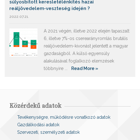
súlyosbított keresletélénkítés hazai
reáljövedelem-veszteség idején ?
2022.07.21.
A 2021 végén, illetve 2022 elején tapaszalt
6, illetve 7%-os cserearányromlás brutális
reáljövedelem-kivonást jelentett a magyar
gazdaságból. A külső egyensúly
alakulásával foglalkozó elemzések
többnyire ...
Read More »
Közérdekű adatok
Tevékenységre, működésre vonatkozó adatok
Gazdálkodási adatok
Szervezeti, személyzeti adatok