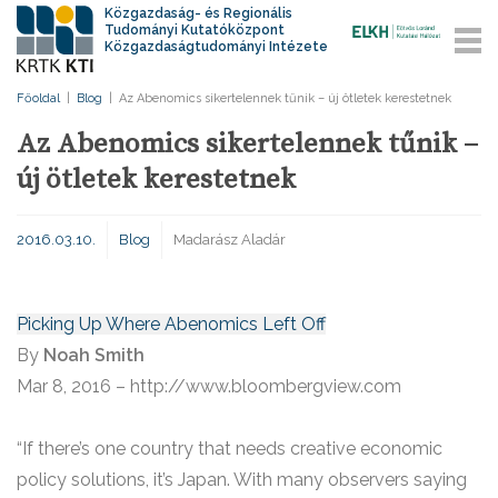
Közgazdaság- és Regionális
Tudományi Kutatóközpont
Közgazdaságtudományi Intézete
Főoldal
|
Blog
|
Az Abenomics sikertelennek tűnik – új ötletek kerestetnek
Az Abenomics sikertelennek tűnik –
új ötletek kerestetnek
2016.03.10.
Blog
Madarász Aladár
Picking Up Where Abenomics Left Off
By
Noah Smith
Mar 8, 2016 – http://www.bloombergview.com
“If there’s one country that needs creative economic
policy solutions, it’s Japan. With many observers saying