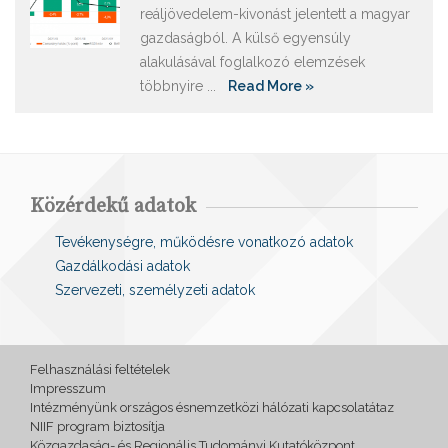
reáljövedelem-kivonást jelentett a magyar
gazdaságból. A külső egyensúly
alakulásával foglalkozó elemzések
többnyire ...
Read More »
Közérdekű adatok
Tevékenységre, működésre vonatkozó adatok
Gazdálkodási adatok
Szervezeti, személyzeti adatok
Felhasználási feltételek
Impresszum
Intézményünk országos ésnemzetközi hálózati kapcsolatátaz
NIIF program biztosítja
Közgazdaság- és Regionális Tudományi Kutatóközpont