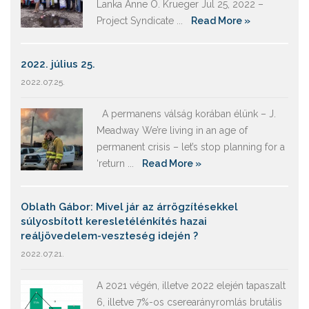
Lanka Anne O. Krueger Jul 25, 2022 –
Project Syndicate ...
Read More »
2022. július 25.
2022.07.25.
A permanens válság korában élünk – J.
Meadway We’re living in an age of
permanent crisis – let’s stop planning for a
‘return ...
Read More »
Oblath Gábor: Mivel jár az árrögzítésekkel
súlyosbított keresletélénkítés hazai
reáljövedelem-veszteség idején ?
2022.07.21.
A 2021 végén, illetve 2022 elején tapaszalt
6, illetve 7%-os cserearányromlás brutális