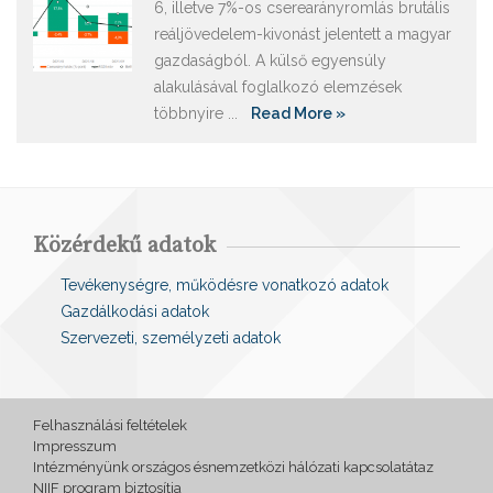
6, illetve 7%-os cserearányromlás brutális
reáljövedelem-kivonást jelentett a magyar
gazdaságból. A külső egyensúly
alakulásával foglalkozó elemzések
többnyire ...
Read More »
Közérdekű adatok
Tevékenységre, működésre vonatkozó adatok
Gazdálkodási adatok
Szervezeti, személyzeti adatok
Felhasználási feltételek
Impresszum
Intézményünk országos ésnemzetközi hálózati kapcsolatátaz
NIIF program biztosítja