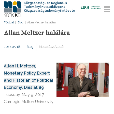
Közgazdaság- és Regionális
Tudományi Kutatóközpont
Közgazdaságtudományi Intézete
Főoldal
|
Blog
|
Allan Meltzer halálára
Allan Meltzer halálára
2017.05.18.
Blog
Madarász Aladár
Allan H. Meltzer,
Monetary Policy Expert
and Historian of Political
Economy, Dies at 89
Tuesday, May 9, 2017 –
Carnegie Mellon University