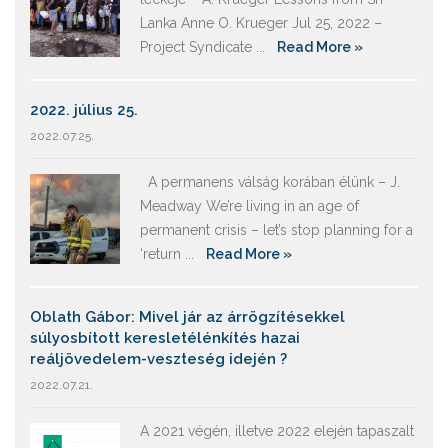
Lanka Anne O. Krueger Jul 25, 2022 –
Project Syndicate ...
Read More »
2022. július 25.
2022.07.25.
A permanens válság korában élünk – J.
Meadway We’re living in an age of
permanent crisis – let’s stop planning for a
‘return ...
Read More »
Oblath Gábor: Mivel jár az árrögzítésekkel
súlyosbított keresletélénkítés hazai
reáljövedelem-veszteség idején ?
2022.07.21.
A 2021 végén, illetve 2022 elején tapaszalt