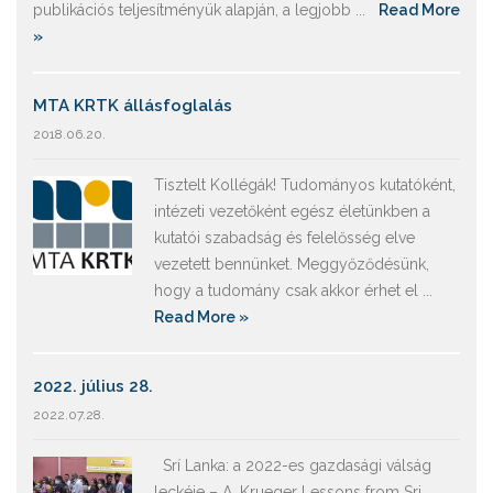
publikációs teljesítményük alapján, a legjobb ...
Read More
»
MTA KRTK állásfoglalás
2018.06.20.
Tisztelt Kollégák! Tudományos kutatóként,
intézeti vezetőként egész életünkben a
kutatói szabadság és felelősség elve
vezetett bennünket. Meggyőződésünk,
hogy a tudomány csak akkor érhet el ...
Read More »
2022. július 28.
2022.07.28.
Srí Lanka: a 2022-es gazdasági válság
leckéje – A. Krueger Lessons from Sri