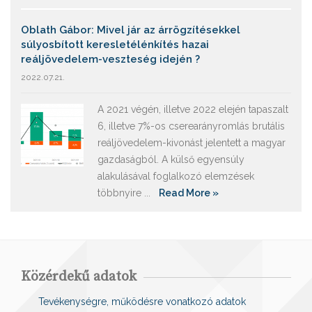
Oblath Gábor: Mivel jár az árrögzítésekkel
súlyosbított keresletélénkítés hazai
reáljövedelem-veszteség idején ?
2022.07.21.
A 2021 végén, illetve 2022 elején tapaszalt
6, illetve 7%-os cserearányromlás brutális
reáljövedelem-kivonást jelentett a magyar
gazdaságból. A külső egyensúly
alakulásával foglalkozó elemzések
többnyire ...
Read More »
Közérdekű adatok
Tevékenységre, működésre vonatkozó adatok