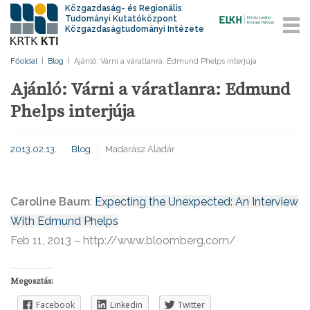
Közgazdaság- és Regionális
Tudományi Kutatóközpont
Közgazdaságtudományi Intézete
Főoldal
|
Blog
|
Ajánló: Várni a váratlanra: Edmund Phelps interjúja
Ajánló: Várni a váratlanra: Edmund
Phelps interjúja
2013.02.13.
Blog
Madarász Aladár
Caroline Baum
:
Expecting the Unexpected: An Interview
With Edmund Phelps
Feb 11, 2013 – http://www.bloomberg.com/
Megosztás:
Facebook
Linkedin
Twitter