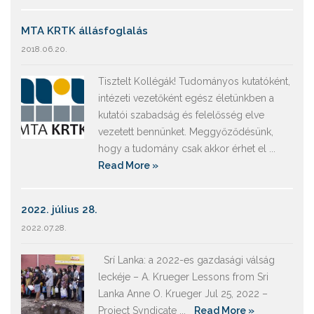
MTA KRTK állásfoglalás
2018.06.20.
Tisztelt Kollégák! Tudományos kutatóként,
intézeti vezetőként egész életünkben a
kutatói szabadság és felelősség elve
vezetett bennünket. Meggyőződésünk,
hogy a tudomány csak akkor érhet el ...
Read More »
2022. július 28.
2022.07.28.
Srí Lanka: a 2022-es gazdasági válság
leckéje – A. Krueger Lessons from Sri
Lanka Anne O. Krueger Jul 25, 2022 –
Project Syndicate ...
Read More »