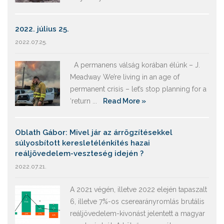
2022. július 25.
2022.07.25.
A permanens válság korában élünk – J.
Meadway We’re living in an age of
permanent crisis – let’s stop planning for a
‘return ...
Read More »
Oblath Gábor: Mivel jár az árrögzítésekkel
súlyosbított keresletélénkítés hazai
reáljövedelem-veszteség idején ?
2022.07.21.
A 2021 végén, illetve 2022 elején tapaszalt
6, illetve 7%-os cserearányromlás brutális
reáljövedelem-kivonást jelentett a magyar