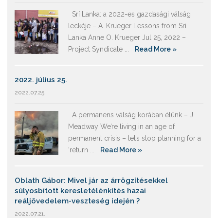
Srí Lanka: a 2022-es gazdasági válság
leckéje – A. Krueger Lessons from Sri
Lanka Anne O. Krueger Jul 25, 2022 –
Project Syndicate ...
Read More »
2022. július 25.
2022.07.25.
A permanens válság korában élünk – J.
Meadway We’re living in an age of
permanent crisis – let’s stop planning for a
‘return ...
Read More »
Oblath Gábor: Mivel jár az árrögzítésekkel
súlyosbított keresletélénkítés hazai
reáljövedelem-veszteség idején ?
2022.07.21.