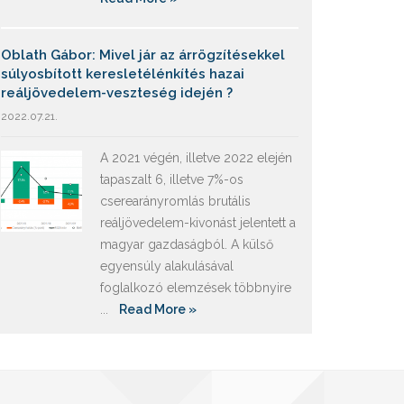
Oblath Gábor: Mivel jár az árrögzítésekkel
súlyosbított keresletélénkítés hazai
reáljövedelem-veszteség idején ?
2022.07.21.
A 2021 végén, illetve 2022 elején
tapaszalt 6, illetve 7%-os
cserearányromlás brutális
reáljövedelem-kivonást jelentett a
magyar gazdaságból. A külső
egyensúly alakulásával
foglalkozó elemzések többnyire
...
Read More »