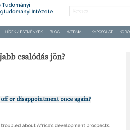
s Tudományi
gtudományi Intézete
HÍREK / ESEMÉNYEK
BLOG
WEBMAIL
KAPCSOLAT
KORO
jabb csalódás jön?
ng off or disappointment once again?
d troubled about Africa’s development prospects.