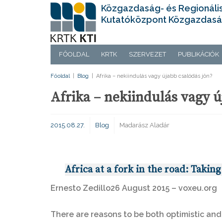
Közgazdaság- és Regionáli
Kutatóközpont Közgazdasá
FŐOLDAL
KRTK
SZERVEZET
PUBLIKÁCIÓK
Főoldal
|
Blog
|
Afrika – nekiindulás vagy újabb csalódás jön?
Afrika – nekiindulás vagy ú
2015.08.27.
Blog
Madarász Aladár
A
frica at a fork in the road: Taki
Ernesto Zedillo
26 August 2015 – voxeu.org
There are reasons to be both optimistic an