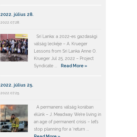
2022. július 28.
2022.07.28.
Srí Lanka: a 2022-es gazdasági
válság leckéje – A. Krueger
Lessons from Sri Lanka Anne O.
Krueger Jul 25, 2022 – Project
Syndicate ...
Read More »
2022. július 25.
2022.07.25.
A permanens válság korában
élünk – J. Meadway We’re living in
an age of permanent crisis – let’s
stop planning for a ‘return ...
Read More »