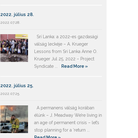
2022. július 28.
2022.07.28.
Srí Lanka: a 2022-es gazdasági
válság leckéje – A. Krueger
Lessons from Sri Lanka Anne O.
Krueger Jul 25, 2022 – Project
Syndicate ...
Read More »
2022. július 25.
2022.07.25.
A permanens válság korában
élünk – J. Meadway We’re living in
an age of permanent crisis – let’s
stop planning for a ‘return ...
Read More »