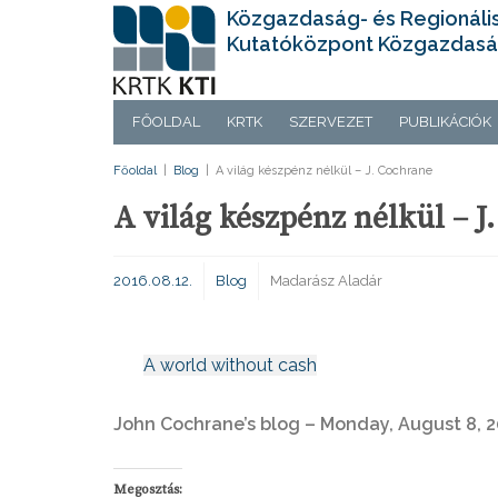
Közgazdaság- és Regionáli
Kutatóközpont Közgazdasá
FŐOLDAL
KRTK
SZERVEZET
PUBLIKÁCIÓK
Főoldal
|
Blog
|
A világ készpénz nélkül – J. Cochrane
A világ készpénz nélkül – J
2016.08.12.
Blog
Madarász Aladár
A world without cash
John Cochrane’s blog – Monday, August 8, 
Megosztás: