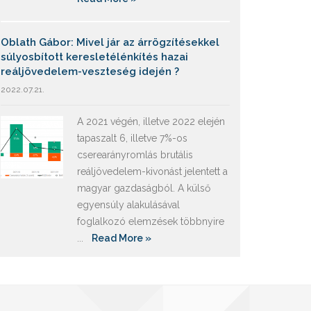
Oblath Gábor: Mivel jár az árrögzítésekkel
súlyosbított keresletélénkítés hazai
reáljövedelem-veszteség idején ?
2022.07.21.
A 2021 végén, illetve 2022 elején
tapaszalt 6, illetve 7%-os
cserearányromlás brutális
reáljövedelem-kivonást jelentett a
magyar gazdaságból. A külső
egyensúly alakulásával
foglalkozó elemzések többnyire
...
Read More »