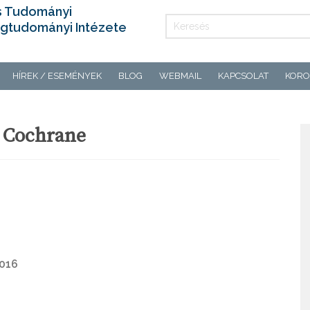
s Tudományi
gtudományi Intézete
HÍREK / ESEMÉNYEK
BLOG
WEBMAIL
KAPCSOLAT
KORO
. Cochrane
2016