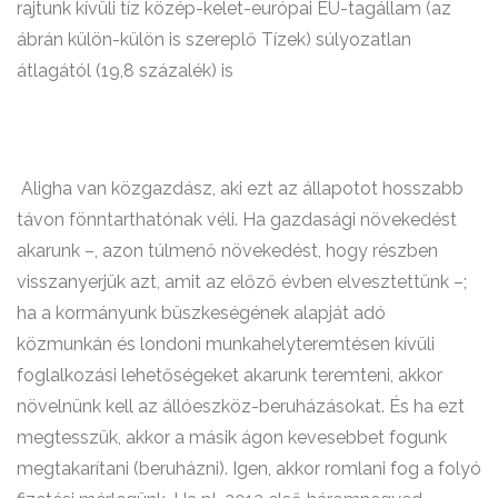
rajtunk kívüli tíz közép-kelet-európai EU-tagállam (az
ábrán külön-külön is szereplő Tízek) súlyozatlan
átlagától (19,8 százalék) is
Aligha van közgazdász, aki ezt az állapotot hosszabb
távon fönntarthatónak véli. Ha gazdasági növekedést
akarunk –, azon túlmenő növekedést, hogy részben
visszanyerjük azt, amit az előző évben elvesztettünk –;
ha a kormányunk büszkeségének alapját adó
közmunkán és londoni munkahelyteremtésen kívüli
foglalkozási lehetőségeket akarunk teremteni, akkor
növelnünk kell az állóeszköz-beruházásokat. És ha ezt
megtesszük, akkor a másik ágon kevesebbet fogunk
megtakarítani (beruházni). Igen, akkor romlani fog a folyó