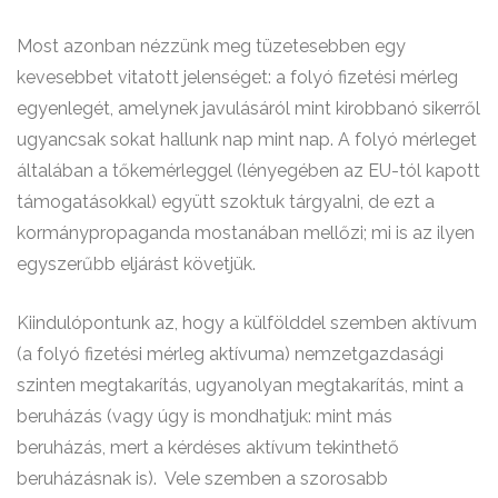
Most azonban nézzünk meg tüzetesebben egy
kevesebbet vitatott jelenséget: a folyó fizetési mérleg
egyenlegét, amelynek javulásáról mint kirobbanó sikerről
ugyancsak sokat hallunk nap mint nap. A folyó mérleget
általában a tőkemérleggel (lényegében az EU-tól kapott
támogatásokkal) együtt szoktuk tárgyalni, de ezt a
kormánypropaganda mostanában mellőzi; mi is az ilyen
egyszerűbb eljárást követjük.
Kiindulópontunk az, hogy a külfölddel szemben aktívum
(a folyó fizetési mérleg aktívuma) nemzetgazdasági
szinten megtakarítás, ugyanolyan megtakarítás, mint a
beruházás (vagy úgy is mondhatjuk: mint más
beruházás, mert a kérdéses aktívum tekinthető
beruházásnak is).
Vele szemben a szorosabb