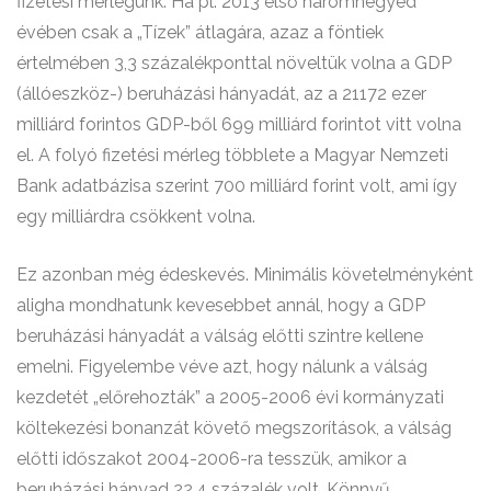
fizetési mérlegünk. Ha pl. 2013 első háromnegyed
évében csak a „Tízek” átlagára, azaz a föntiek
értelmében 3,3 százalékponttal növeltük volna a GDP
(állóeszköz-) beruházási hányadát, az a 21172 ezer
milliárd forintos GDP-ből 699 milliárd forintot vitt volna
el. A folyó fizetési mérleg többlete a Magyar Nemzeti
Bank adatbázisa szerint 700 milliárd forint volt, ami így
egy milliárdra csökkent volna.
Ez azonban még édeskevés. Minimális követelményként
aligha mondhatunk kevesebbet annál, hogy a GDP
beruházási hányadát a válság előtti szintre kellene
emelni. Figyelembe véve azt, hogy nálunk a válság
kezdetét „előrehozták” a 2005-2006 évi kormányzati
költekezési bonanzát követő megszorítások, a válság
előtti időszakot 2004-2006-ra tesszük, amikor a
beruházási hányad 22,4 százalék volt. Könnyű