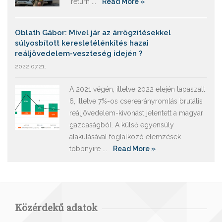
‘return ...
Read More »
Oblath Gábor: Mivel jár az árrögzítésekkel
súlyosbított keresletélénkítés hazai
reáljövedelem-veszteség idején ?
2022.07.21.
A 2021 végén, illetve 2022 elején tapaszalt
6, illetve 7%-os cserearányromlás brutális
reáljövedelem-kivonást jelentett a magyar
gazdaságból. A külső egyensúly
alakulásával foglalkozó elemzések
többnyire ...
Read More »
Közérdekű adatok