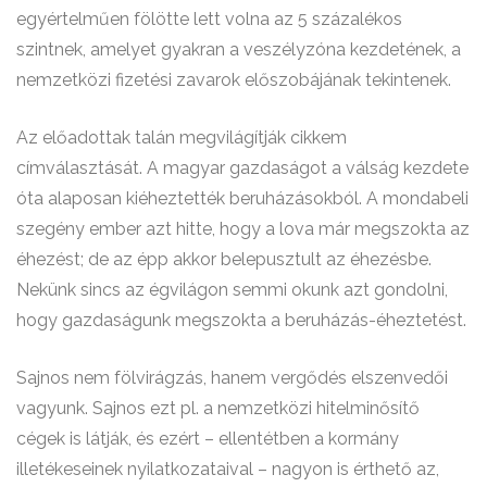
egyértelműen fölötte lett volna az 5 százalékos
szintnek, amelyet gyakran a veszélyzóna kezdetének, a
nemzetközi fizetési zavarok előszobájának tekintenek.
Az előadottak talán megvilágítják cikkem
címválasztását. A magyar gazdaságot a válság kezdete
óta alaposan kiéheztették beruházásokból. A mondabeli
szegény ember azt hitte, hogy a lova már megszokta az
éhezést; de az épp akkor belepusztult az éhezésbe.
Nekünk sincs az égvilágon semmi okunk azt gondolni,
hogy gazdaságunk megszokta a beruházás-éheztetést.
Sajnos nem fölvirágzás, hanem vergődés elszenvedői
vagyunk. Sajnos ezt pl. a nemzetközi hitelminősítő
cégek is látják, és ezért – ellentétben a kormány
illetékeseinek nyilatkozataival – nagyon is érthető az,