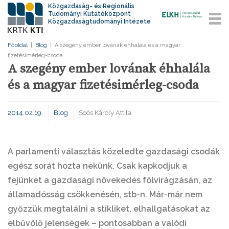
Közgazdaság- és Regionális
Tudományi Kutatóközpont
Közgazdaságtudományi Intézete
Főoldal
|
Blog
|
A szegény ember lovának éhhalála és a magyar
fizetésimérleg-csoda
A szegény ember lovának éhhalála
és a magyar fizetésimérleg-csoda
2014.02.19.
Blog
Soós Károly Attila
A parlamenti választás közeledte gazdasági csodák
egész sorát hozta nekünk. Csak kapkodjuk a
fejünket a gazdasági növekedés fölvirágzásán, az
államadósság csökkenésén, stb-n. Már-már nem
győzzük megtalálni a stikliket, elhallgatásokat az
elbűvölő jelenségek – pontosabban a valódi