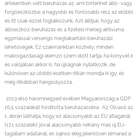
értelemben vett beruházás az, ami történhet álló- vagy
forgóeszközbe; a nagyobb és fontosabb rész az előbbi,
és itt csak ezzel foglalkozunk. Azt állítjuk, hogy az
állóeszköz-beruházás és a fizetési mérleg aktívuma
egymással versengő megtakarítási-beruházási
lehetőségek. Ez szakmánkban közhely; minden
makrogazdasági elemző szem előtt tartja, ha könyvet ír,
és valójában akkor is, ha újságnak nyilatkozik, de
különösen az utóbbi esetben ritkán mondja ki így, és
még ritkábban hangsúlyozza.
2013 első háromnegyed évében Magyarország a GDP
16,5 százalékát fordította beruházásokra.
Az Olvasó az
1. ábrán láthatja, hogy ez alacsonyabb az EU átlagánál
(17,1 százalék); jóval alacsonyabb néhány más új EU-
tagállam adatánál, és sajnos elég jelentősen elmarad a