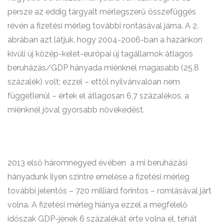
persze az eddig tárgyalt mérlegszerű összefüggés
révén a fizetési mérleg további rontásával járna. A 2.
ábrában azt látjuk, hogy 2004-2006-ban a hazánkon
kívüli új közép-kelet-európai új tagállamok átlagos
beruházás/GDP hányada miénknél magasabb (25,8
százalék) volt; ezzel – ettől nyilvánvalóan nem
függetlenül – értek el átlagosan 6,7 százalékos, a
miénknél jóval gyorsabb növekedést.
2013 első háromnegyed évében
a mi beruházási
hányadunk ilyen szintre emelése a fizetési mérleg
további jelentős – 720 milliárd forintos – romlásával járt
volna. A fizetési mérleg hiánya ezzel a megfelelő
időszak GDP-jének 6 százalékát érte volna el, tehát