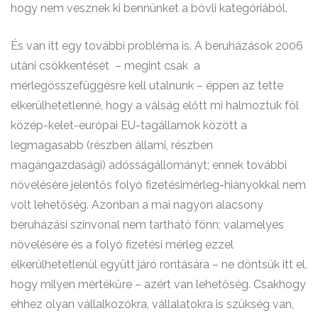
hogy nem vesznek ki bennünket a bóvli kategóriából.
És van itt egy további probléma is. A beruházások 2006
utáni csökkentését
– megint csak
a
mérlegösszefüggésre kell utalnunk – éppen az tette
elkerülhetetlenné, hogy a válság előtt mi halmoztuk föl
közép-kelet-európai EU-tagállamok között a
legmagasabb (részben állami, részben
magángazdasági) adósságállományt; ennek további
növelésére jelentős folyó fizetésimérleg-hiányokkal nem
volt lehetőség. Azonban a mai nagyon alacsony
beruházási színvonal nem tartható fönn; valamelyes
növelésére és a folyó fizetési mérleg ezzel
elkerülhetetlenül együtt járó rontására – ne döntsük itt el,
hogy milyen mértékűre – azért van lehetőség. Csakhogy
ehhez olyan vállalkozókra, vállalatokra is szükség van,