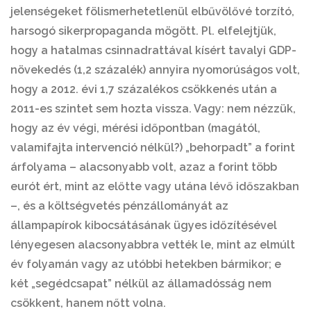
jelenségeket fölismerhetetlenül elbűvölővé torzító,
harsogó sikerpropaganda mögött. Pl. elfelejtjük,
hogy a hatalmas csinnadrattával kísért tavalyi GDP-
növekedés (1,2 százalék) annyira nyomorúságos volt,
hogy a 2012. évi 1,7 százalékos csökkenés után a
2011-es szintet sem hozta vissza. Vagy: nem nézzük,
hogy az év végi, mérési időpontban (magától,
valamifajta intervenció nélkül?) „behorpadt” a forint
árfolyama – alacsonyabb volt, azaz a forint több
eurót ért, mint az előtte vagy utána lévő időszakban
–, és a költségvetés pénzállományát az
állampapírok kibocsátásának ügyes időzítésével
lényegesen alacsonyabbra vették le, mint az elmúlt
év folyamán vagy az utóbbi hetekben bármikor; e
két „segédcsapat” nélkül az államadósság nem
csökkent, hanem nőtt volna.