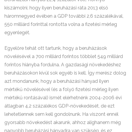
kiszámolni, hogy ilyen beruházási ráta 2013 első
háromnegyed évében a GDP további 2,6 százalékával,
550 milliárd forinttal rontotta volna a fizetési mérleg
egyenlegét.
Egyelőre tehát ott tartunk, hogy a beruházások
növelésével a 700 milliárd forintos többlet 549 milliárd
forintos hiányba fordulna. A gazdasági növekedéshez
beruházásokon kívül sok egyéb is kell. Így merész dolog
azt mondanunk, hogy a beruházási hányad ilyen
mértékű növelésével (és a folyó fizetési mérleg ilyen
mértékű rontásával) ismét elérhetnénk 2004-2006 évi
átlagban 4,2 százalékos GDP-növekedését, de ezt
lehetetlennek sem kell gondolnunk. Ha viszont ennél
gyorsabb növekedést akarunk, ahhoz alighanem még
nagyobb beruházási hányadra van szükség, és ez