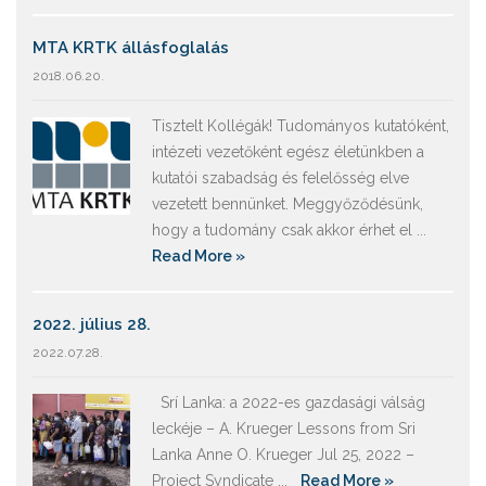
MTA KRTK állásfoglalás
2018.06.20.
Tisztelt Kollégák! Tudományos kutatóként,
intézeti vezetőként egész életünkben a
kutatói szabadság és felelősség elve
vezetett bennünket. Meggyőződésünk,
hogy a tudomány csak akkor érhet el ...
Read More »
2022. július 28.
2022.07.28.
Srí Lanka: a 2022-es gazdasági válság
leckéje – A. Krueger Lessons from Sri
Lanka Anne O. Krueger Jul 25, 2022 –
Project Syndicate ...
Read More »