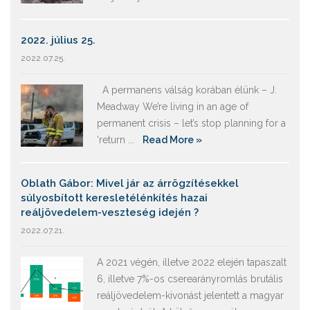
2022. július 25.
2022.07.25.
A permanens válság korában élünk – J.
Meadway We’re living in an age of
permanent crisis – let’s stop planning for a
‘return ...
Read More »
Oblath Gábor: Mivel jár az árrögzítésekkel
súlyosbított keresletélénkítés hazai
reáljövedelem-veszteség idején ?
2022.07.21.
A 2021 végén, illetve 2022 elején tapaszalt
6, illetve 7%-os cserearányromlás brutális
reáljövedelem-kivonást jelentett a magyar