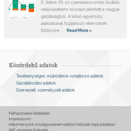
6, illetve 7%-os cserearányromlás brutális
reáljövedelem-kivonást jelentett a magyar
gazdaságból. A külső egyensúly
alakulásával foglalkozó elemzések
többnyire ...
Read More »
Közérdekű adatok
Tevékenységre, működésre vonatkozó adatok
Gazdálkodási adatok
Szervezeti, személyzeti adatok
Felhasználási feltételek
Impresszum
Intézményünk országos ésnemzetközi hálózati kapcsolatátaz
NIIF program biztosítja