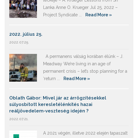
leckéje – A. Krueger Lessons from Sri
Lanka Anne O. Krueger Jul 25, 2022 –
Project Syndicate ...
Read More »
2022. július 25.
2022.07.25.
A permanens válság korában élünk – J.
Meadway We’re living in an age of
permanent crisis – let’s stop planning for a
‘return ...
Read More »
Oblath Gábor: Mivel jár az árrögzítésekkel
súlyosbított keresletélénkítés hazai
reáljövedelem-veszteség idején ?
2022.07.21.
A 2021 végén, illetve 2022 elején tapaszalt