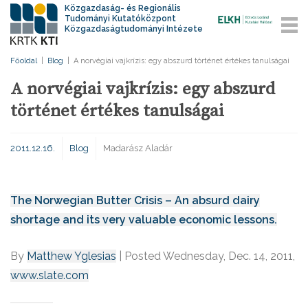
Közgazdaság- és Regionális
Tudományi Kutatóközpont
Közgazdaságtudományi Intézete
Főoldal
|
Blog
|
A norvégiai vajkrízis: egy abszurd történet értékes tanulságai
A norvégiai vajkrízis: egy abszurd
történet értékes tanulságai
2011.12.16.
Blog
Madarász Aladár
The Norwegian Butter Crisis –
An absurd dairy
shortage and its very valuable economic lessons.
By
Matthew Yglesias
| Posted Wednesday, Dec. 14, 2011,
www.slate.com