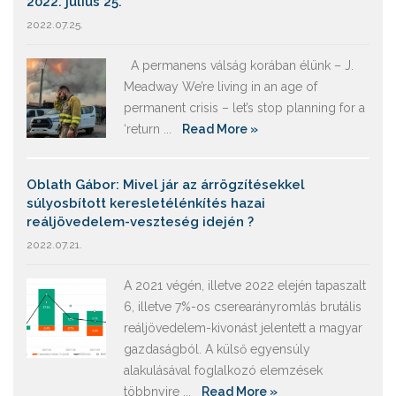
2022. július 25.
2022.07.25.
A permanens válság korában élünk – J.
Meadway We’re living in an age of
permanent crisis – let’s stop planning for a
‘return ...
Read More »
Oblath Gábor: Mivel jár az árrögzítésekkel
súlyosbított keresletélénkítés hazai
reáljövedelem-veszteség idején ?
2022.07.21.
A 2021 végén, illetve 2022 elején tapaszalt
6, illetve 7%-os cserearányromlás brutális
reáljövedelem-kivonást jelentett a magyar
gazdaságból. A külső egyensúly
alakulásával foglalkozó elemzések
többnyire ...
Read More »