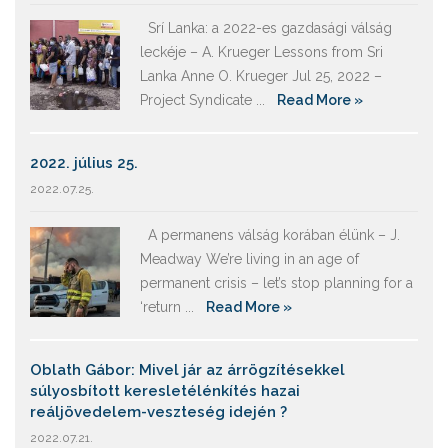
Srí Lanka: a 2022-es gazdasági válság
leckéje – A. Krueger Lessons from Sri
Lanka Anne O. Krueger Jul 25, 2022 –
Project Syndicate ...
Read More »
2022. július 25.
2022.07.25.
A permanens válság korában élünk – J.
Meadway We’re living in an age of
permanent crisis – let’s stop planning for a
‘return ...
Read More »
Oblath Gábor: Mivel jár az árrögzítésekkel
súlyosbított keresletélénkítés hazai
reáljövedelem-veszteség idején ?
2022.07.21.