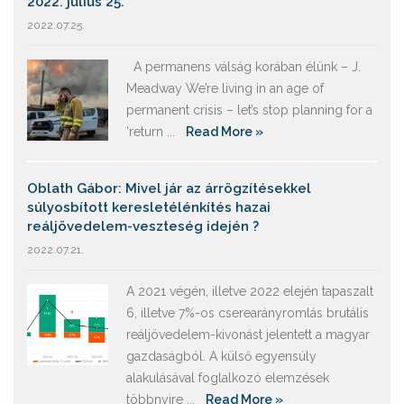
2022. július 25.
2022.07.25.
A permanens válság korában élünk – J.
Meadway We’re living in an age of
permanent crisis – let’s stop planning for a
‘return ...
Read More »
Oblath Gábor: Mivel jár az árrögzítésekkel
súlyosbított keresletélénkítés hazai
reáljövedelem-veszteség idején ?
2022.07.21.
A 2021 végén, illetve 2022 elején tapaszalt
6, illetve 7%-os cserearányromlás brutális
reáljövedelem-kivonást jelentett a magyar
gazdaságból. A külső egyensúly
alakulásával foglalkozó elemzések
többnyire ...
Read More »