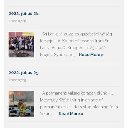
2022. július 28.
2022.07.28.
Srí Lanka: a 2022-es gazdasági válság
leckéje – A. Krueger Lessons from Sri
Lanka Anne O. Krueger Jul 25, 2022 –
Project Syndicate ...
Read More »
2022. július 25.
2022.07.25.
A permanens válság korában élünk – J.
Meadway We’re living in an age of
permanent crisis – let’s stop planning for a
‘return ...
Read More »