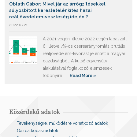
Oblath Gábor: Mivel jár az árrögzítésekkel
súlyosbított keresletélénkítés hazai
reáljövedelem-veszteség idején ?
2022.07.21.
A 2021 végén, illetve 2022 elején tapaszalt
6, illetve 7%-os cserearányromlás brutális
reáljövedelem-kivonást jelentett a magyar
gazdaságból. A külső egyensúly
alakulásával foglalkozó elemzések
többnyire ...
Read More »
Közérdekű adatok
Tevékenységre, működésre vonatkozó adatok
Gazdálkodási adatok