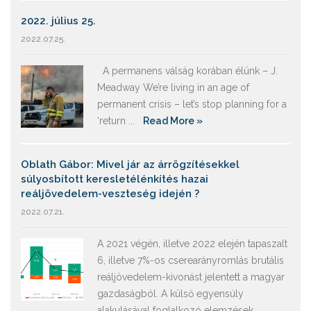
2022. július 25.
2022.07.25.
A permanens válság korában élünk – J.
Meadway We’re living in an age of
permanent crisis – let’s stop planning for a
‘return ...
Read More »
Oblath Gábor: Mivel jár az árrögzítésekkel
súlyosbított keresletélénkítés hazai
reáljövedelem-veszteség idején ?
2022.07.21.
A 2021 végén, illetve 2022 elején tapaszalt
6, illetve 7%-os cserearányromlás brutális
reáljövedelem-kivonást jelentett a magyar
gazdaságból. A külső egyensúly
alakulásával foglalkozó elemzések