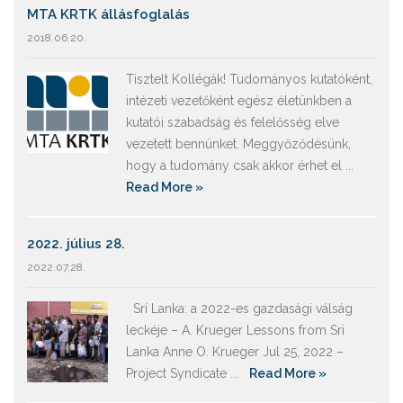
MTA KRTK állásfoglalás
2018.06.20.
Tisztelt Kollégák! Tudományos kutatóként,
intézeti vezetőként egész életünkben a
kutatói szabadság és felelősség elve
vezetett bennünket. Meggyőződésünk,
hogy a tudomány csak akkor érhet el ...
Read More »
2022. július 28.
2022.07.28.
Srí Lanka: a 2022-es gazdasági válság
leckéje – A. Krueger Lessons from Sri
Lanka Anne O. Krueger Jul 25, 2022 –
Project Syndicate ...
Read More »