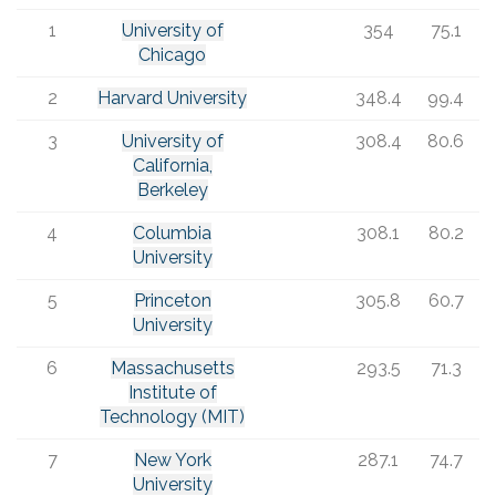
1
University of
354
75.1
Chicago
2
Harvard University
348.4
99.4
3
University of
308.4
80.6
California,
Berkeley
4
Columbia
308.1
80.2
University
5
Princeton
305.8
60.7
University
6
Massachusetts
293.5
71.3
Institute of
Technology (MIT)
7
New York
287.1
74.7
University