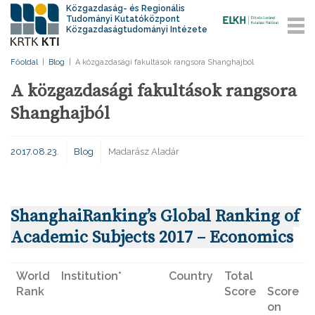
Közgazdaság- és Regionális
Tudományi Kutatóközpont
Közgazdaságtudományi Intézete
Főoldal
|
Blog
|
A közgazdasági fakultások rangsora Shanghajból
A közgazdasági fakultások rangsora
Shanghajból
2017.08.23.
Blog
Madarász Aladár
ShanghaiRanking’s Global Ranking of
Academic Subjects 2017 – Economics
World
Institution*
Country
Total
Rank
Score
Score
on