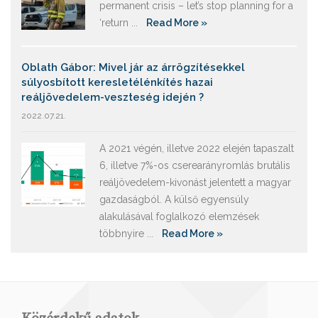
permanent crisis – let’s stop planning for a
‘return ...
Read More »
Oblath Gábor: Mivel jár az árrögzítésekkel
súlyosbított keresletélénkítés hazai
reáljövedelem-veszteség idején ?
2022.07.21.
A 2021 végén, illetve 2022 elején tapaszalt
6, illetve 7%-os cserearányromlás brutális
reáljövedelem-kivonást jelentett a magyar
gazdaságból. A külső egyensúly
alakulásával foglalkozó elemzések
többnyire ...
Read More »