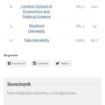
8
London School of
282.1
100
Economics and
Political Science
9
Stanford
281.3
79
University
10
Yale University
258.8
68.7
Megosztás:
Facebook
Linkedin
Twitter
Események
Nem található esemény a közeljövőben.