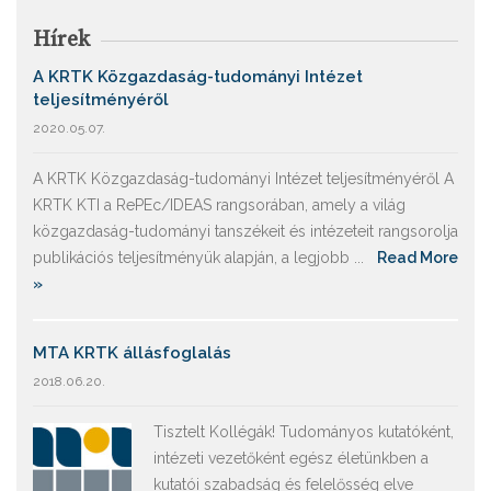
Hírek
A KRTK Közgazdaság-tudományi Intézet
teljesítményéről
2020.05.07.
A KRTK Közgazdaság-tudományi Intézet teljesítményéről A
KRTK KTI a RePEc/IDEAS rangsorában, amely a világ
közgazdaság-tudományi tanszékeit és intézeteit rangsorolja
publikációs teljesítményük alapján, a legjobb ...
Read More
»
MTA KRTK állásfoglalás
2018.06.20.
Tisztelt Kollégák! Tudományos kutatóként,
intézeti vezetőként egész életünkben a
kutatói szabadság és felelősség elve