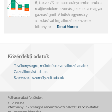
6, illetve 7%-os cserearányromlás brutális
reáljövedelem-kivonást jelentett a magyar
gazdaságból. A külső egyensúly
alakulásával foglalkozó elemzések
többnyire ...
Read More »
Közérdekű adatok
Tevékenységre, működésre vonatkozó adatok
Gazdálkodási adatok
Szervezeti, személyzeti adatok
Felhasználási feltételek
Impresszum
Intézményünk országos ésnemzetközi hálózati kapcsolatátaz
NIIF program biztosítja