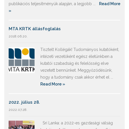
publikációs teljesítményük alapján, a legjobb ...
Read More
»
MTA KRTK állásfoglalás
2018.06.20.
Tisztelt Kollégák! Tudományos kutatóként,
intézeti vezetőként egész életünkben a
kutatói szabadság és felelősség elve
vezetett bennünket. Meggyőződésünk,
hogy a tudomány csak akkor érhet el ...
Read More »
2022. július 28.
2022.07.28.
Srí Lanka: a 2022-es gazdasági válság