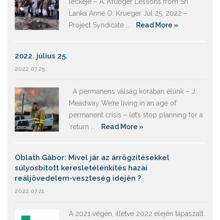
leckéje – A. Krueger Lessons from Sri
Lanka Anne O. Krueger Jul 25, 2022 –
Project Syndicate ...
Read More »
2022. július 25.
2022.07.25.
A permanens válság korában élünk – J.
Meadway We’re living in an age of
permanent crisis – let’s stop planning for a
‘return ...
Read More »
Oblath Gábor: Mivel jár az árrögzítésekkel
súlyosbított keresletélénkítés hazai
reáljövedelem-veszteség idején ?
2022.07.21.
A 2021 végén, illetve 2022 elején tapaszalt