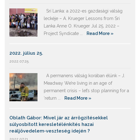
Srí Lanka: a 2022-es gazdasági válság
leckéje – A. Krueger Lessons from Sri
Lanka Anne O. Krueger Jul 25, 2022 –
Project Syndicate ...
Read More »
2022. július 25.
2022.07.25.
A permanens válság korában élünk – J.
Meadway We’re living in an age of
permanent crisis – let’s stop planning for a
‘return ...
Read More »
Oblath Gábor: Mivel jár az árrögzítésekkel
súlyosbított keresletélénkítés hazai
reáljövedelem-veszteség idején ?
2022.07.21.