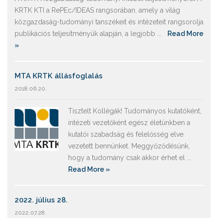
KRTK KTI a RePEc/IDEAS rangsorában, amely a világ
közgazdaság-tudományi tanszékeit és intézeteit rangsorolja
publikációs teljesítményük alapján, a legjobb ...
Read More
»
MTA KRTK állásfoglalás
2018.06.20.
Tisztelt Kollégák! Tudományos kutatóként,
intézeti vezetőként egész életünkben a
kutatói szabadság és felelősség elve
vezetett bennünket. Meggyőződésünk,
hogy a tudomány csak akkor érhet el ...
Read More »
2022. július 28.
2022.07.28.