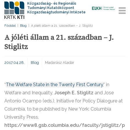
Közgazdaság- és Regionális
Tudományi Kutatóközpont
Közgazdaságtudományi Intézete
Főoldal
|
Blog
|
A jóléti állam a 21. században – J. Stiglitz
A jóléti állam a 21. században – J.
Stiglitz
2017.04.28.
Blog
Madarász Aladár
“
The Welfare State in the Twenty First Century
,” in
Welfare and Inequality,
Joseph E. Stiglitz
and Jose
Antonio Ocampo (eds.), Initiative for Policy Dialogure at
Columbia, to be published by New York: Columbia
University Press.
https://www8.gsb.columbia.edu/faculty/jstiglitz/p