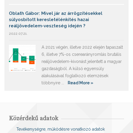
Oblath Gábor: Mivel jár az árrögzítésekkel
súlyosbított keresletélénkítés hazai
reáljövedelem-veszteség idején ?
2022.07.21.
A 2021 végén, illetve 2022 elején tapaszalt
6, illetve 7%-os cserearányromlás brutális
reáljövedelem-kivonást jelentett a magyar
gazdaságból. A külső egyensúly
alakulásával foglalkozó elemzések
többnyire ...
Read More »
Közérdekű adatok
Tevékenységre, működésre vonatkozó adatok