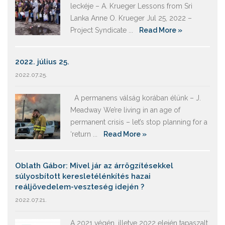
leckéje – A. Krueger Lessons from Sri
Lanka Anne O. Krueger Jul 25, 2022 –
Project Syndicate ...
Read More »
2022. július 25.
2022.07.25.
A permanens válság korában élünk – J.
Meadway We’re living in an age of
permanent crisis – let’s stop planning for a
‘return ...
Read More »
Oblath Gábor: Mivel jár az árrögzítésekkel
súlyosbított keresletélénkítés hazai
reáljövedelem-veszteség idején ?
2022.07.21.
A 2021 végén, illetve 2022 elején tapaszalt