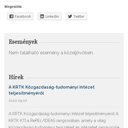
Megosztás:
Facebook
Linkedin
Twitter
Események
Nem található esemény a közeljövőben.
Hírek
A KRTK Közgazdaság-tudományi Intézet
teljesítményéről
2020.05.07.
A KRTK Közgazdaság-tudományi Intézet teljesítményéről A
KRTK KTI a RePEc/IDEAS rangsorában, amely a világ
közgazdaság-tudományi tanszékeit és intézeteit rangsorolja