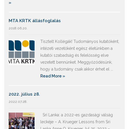
»
MTA KRTK állásfoglalás
2018.06.20.
Tisztelt Kollégák! Tudományos kutatóként,
intézeti vezetőként egész életünkben a
kutatói szabadság és felelősség elve
vezetett bennünket. Meggyőződésünk,
hogy a tudomány csak akkor érhet el ...
Read More »
2022. július 28.
2022.07.28.
Srí Lanka: a 2022-es gazdasági válság
leckéje – A. Krueger Lessons from Sri
Lanka Anne O. Krueger Jul 25, 2022 –