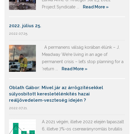
Project Syndicate ...
Read More »
2022. július 25.
2022.07.25.
A permanens válság korában élünk – J.
Meadway We’re living in an age of
permanent crisis – let’s stop planning for a
‘return ...
Read More »
Oblath Gábor: Mivel jár az árrögzítésekkel
súlyosbított keresletélénkítés hazai
reáljövedelem-veszteség idején ?
2022.07.21.
A 2021 végén, illetve 2022 elején tapaszalt
6, illetve 7%-os cserearányromlás brutális