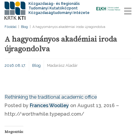
Közgazdaság- és Regionális
Tudományi Kutatóközpont
Közgazdaságtudományi Intézete
Főoldal
|
Blog
|
A hagyományos akadémiai iroda újragondolva
A hagyományos akadémiai iroda
újragondolva
2016.08.17.
Blog
Madarász Aladár
Rethinking the traditional academic office
Posted by
Frances Woolley
on August 13, 2016 –
http://worthwhile.typepad.com/
Megosztás: