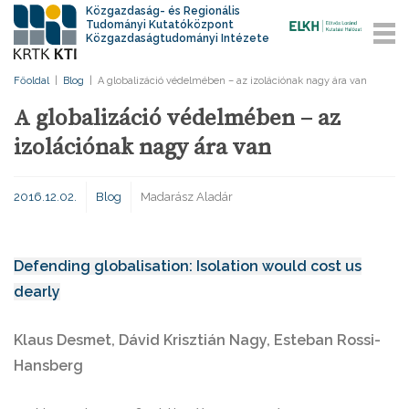
Közgazdaság- és Regionális
Tudományi Kutatóközpont
Közgazdaságtudományi Intézete
Főoldal
|
Blog
|
A globalizáció védelmében – az izolációnak nagy ára van
A globalizáció védelmében – az
izolációnak nagy ára van
2016.12.02.
Blog
Madarász Aladár
Defending globalisation: Isolation would cost us
dearly
Klaus Desmet, Dávid Krisztián Nagy, Esteban Rossi-
Hansberg