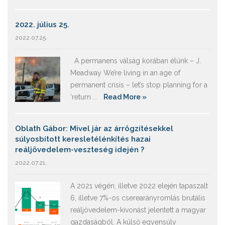
2022. július 25.
2022.07.25.
A permanens válság korában élünk – J.
Meadway We’re living in an age of
permanent crisis – let’s stop planning for a
‘return ...
Read More »
Oblath Gábor: Mivel jár az árrögzítésekkel
súlyosbított keresletélénkítés hazai
reáljövedelem-veszteség idején ?
2022.07.21.
A 2021 végén, illetve 2022 elején tapaszalt
6, illetve 7%-os cserearányromlás brutális
reáljövedelem-kivonást jelentett a magyar
gazdaságból. A külső egyensúly