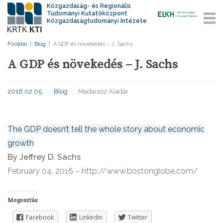
Közgazdaság- és Regionális
Tudományi Kutatóközpont
Közgazdaságtudományi Intézete
Főoldal
|
Blog
|
A GDP és növekedés – J. Sachs
A GDP és növekedés – J. Sachs
2016.02.05.
Blog
Madarász Aladár
The GDP doesn’t tell the whole story about economic
growth
By Jeffrey D. Sachs
February 04, 2016 – http://www.bostonglobe.com/
Megosztás:
Facebook
Linkedin
Twitter