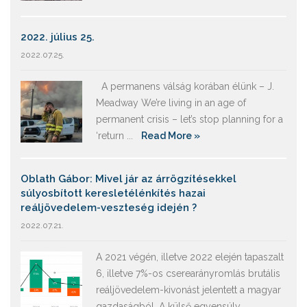
2022. július 25.
2022.07.25.
A permanens válság korában élünk – J.
Meadway We’re living in an age of
permanent crisis – let’s stop planning for a
‘return ...
Read More »
Oblath Gábor: Mivel jár az árrögzítésekkel
súlyosbított keresletélénkítés hazai
reáljövedelem-veszteség idején ?
2022.07.21.
A 2021 végén, illetve 2022 elején tapaszalt
6, illetve 7%-os cserearányromlás brutális
reáljövedelem-kivonást jelentett a magyar
gazdaságból. A külső egyensúly