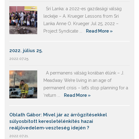
Srí Lanka: a 2022-es gazdasági válság
leckéje – A. Krueger Lessons from Sri
Lanka Anne O. Krueger Jul 25, 2022 –
Project Syndicate ...
Read More »
2022. július 25.
2022.07.25.
A permanens válság korában élünk – J.
Meadway We’re living in an age of
permanent crisis – let’s stop planning for a
‘return ...
Read More »
Oblath Gábor: Mivel jár az árrögzítésekkel
súlyosbított keresletélénkítés hazai
reáljövedelem-veszteség idején ?
2022.07.21.