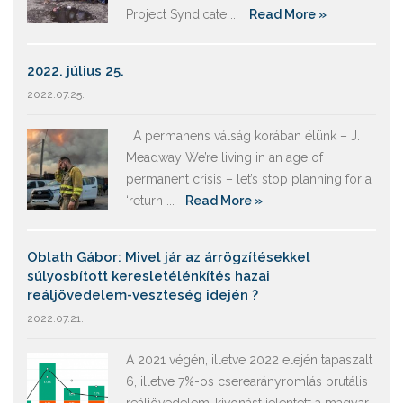
Project Syndicate ...
Read More »
2022. július 25.
2022.07.25.
A permanens válság korában élünk – J.
Meadway We’re living in an age of
permanent crisis – let’s stop planning for a
‘return ...
Read More »
Oblath Gábor: Mivel jár az árrögzítésekkel
súlyosbított keresletélénkítés hazai
reáljövedelem-veszteség idején ?
2022.07.21.
A 2021 végén, illetve 2022 elején tapaszalt
6, illetve 7%-os cserearányromlás brutális