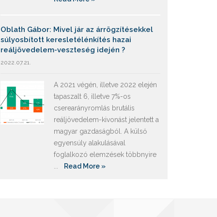
Oblath Gábor: Mivel jár az árrögzítésekkel
súlyosbított keresletélénkítés hazai
reáljövedelem-veszteség idején ?
2022.07.21.
A 2021 végén, illetve 2022 elején
tapaszalt 6, illetve 7%-os
cserearányromlás brutális
reáljövedelem-kivonást jelentett a
magyar gazdaságból. A külső
egyensúly alakulásával
foglalkozó elemzések többnyire
...
Read More »