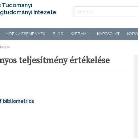
s Tudományi
gtudományi Intézete
HÍREK / ESEMÉNYEK
BLOG
WEBMAIL
KAPCSOLAT
KORO
ékelése
nyos teljesítmény értékelése
 bibliometrics