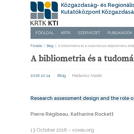
Közgazdaság- és Regionáli
Kutatóközpont Közgazdasá
FŐOLDAL
KRTK
SZERVEZET
PUBLIKÁCIÓK
Főoldal
|
Blog
|
A bibliometria és a tudományos teljesítmény ért
A bibliometria és a tudomá
2016.10.14.
Blog
Madarász Aladár
Research assessment design and the role of
Pierre Régibeau, Katharine Rockett
13 October 2016 – voxeu.org