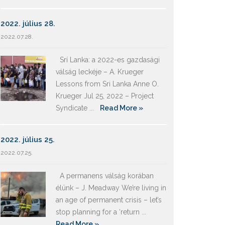
2022. július 28.
2022.07.28.
Srí Lanka: a 2022-es gazdasági
válság leckéje – A. Krueger
Lessons from Sri Lanka Anne O.
Krueger Jul 25, 2022 – Project
Syndicate ...
Read More »
2022. július 25.
2022.07.25.
A permanens válság korában
élünk – J. Meadway We’re living in
an age of permanent crisis – let’s
stop planning for a ‘return ...
Read More »