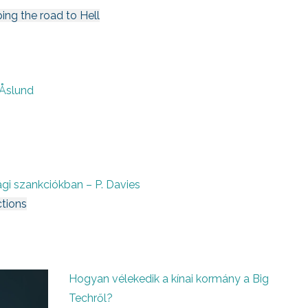
ping the road to Hell
 Åslund
gi szankciókban – P. Davies
ctions
Hogyan vélekedik a kínai kormány a Big
Techről?