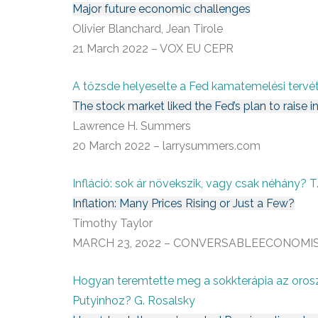
Major future economic challenges
Olivier Blanchard, Jean Tirole
21 March 2022 – VOX EU CEPR
A tőzsde helyeselte a Fed kamatemelési tervé
The stock market liked the Fed’s plan to raise int
Lawrence H. Summers
20 March 2022 – larrysummers.com
Infláció: sok ár növekszik, vagy csak néhány? T
Inflation: Many Prices Rising or Just a Few?
Timothy Taylor
MARCH 23, 2022 – CONVERSABLEECONOMI
Hogyan teremtette meg a sokkterápia az orosz 
Putyinhoz? G. Rosalsky