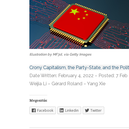
Illustration by MF3d, via Getty Images
Crony Capitalism, the Party-State, and the Poli
Date Written: February 4, 2022 – Posted: 7 Feb
Weijia Li – Gérard Roland – Yang Xie
Megosztás:
Facebook
Linkedin
Twitter