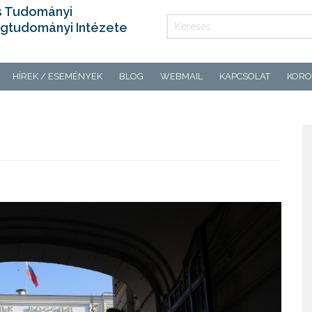
s Tudományi
gtudományi Intézete
HÍREK / ESEMÉNYEK
BLOG
WEBMAIL
KAPCSOLAT
KORO