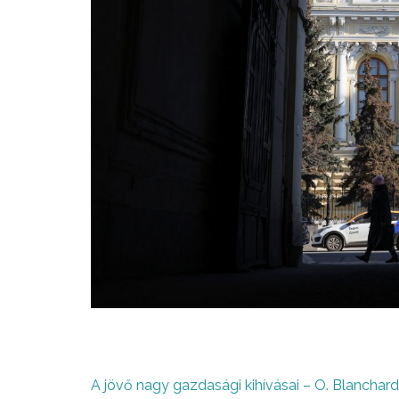
A jövő nagy gazdasági kihívásai – O. Blanchard, 