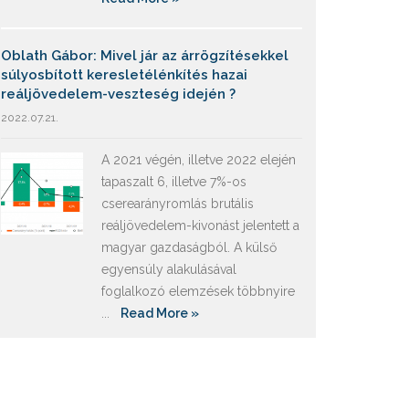
Oblath Gábor: Mivel jár az árrögzítésekkel
súlyosbított keresletélénkítés hazai
reáljövedelem-veszteség idején ?
2022.07.21.
A 2021 végén, illetve 2022 elején
tapaszalt 6, illetve 7%-os
cserearányromlás brutális
reáljövedelem-kivonást jelentett a
magyar gazdaságból. A külső
egyensúly alakulásával
foglalkozó elemzések többnyire
...
Read More »