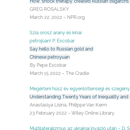
How ‘shock therapy’ created Russian oligarchs
GREG ROSALSKY
March 22, 2022 – NPR.org
Szia orosz arany és kínai
petrojüan! P. Escobar
Say hello to Russian gold and
Chinese petroyuan
By Pepe Escobar
March 15 2022 – The Cradle
Megérteni húsz év egyenlőtlenségi és szegénys
Understanding Twenty Years of Inequality and 
Anastasiya Lisina, Philippe Van Kerm
23 February 2022 – Wiley Online Library
Multilateralizmus az ukrajnai invázió után – D.