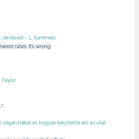
t, de téved – L. Summers
erest rates. It’s wrong.
. Taylor
ST
oligarchákat és hogyan készítette elő az utat