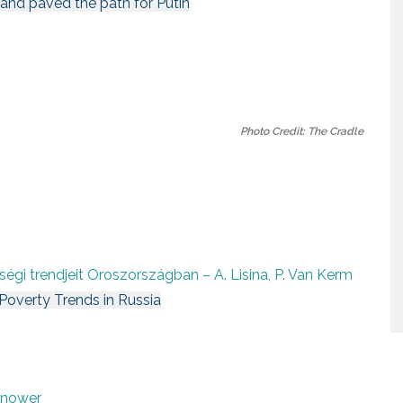
 and paved the path for Putin
Photo Credit: The Cradle
égi trendjeit Oroszországban – A. Lisina, P. Van Kerm
Poverty Trends in Russia
 Snower