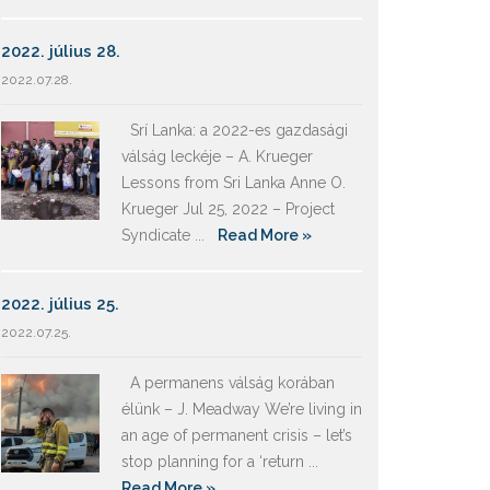
2022. július 28.
2022.07.28.
Srí Lanka: a 2022-es gazdasági
válság leckéje – A. Krueger
Lessons from Sri Lanka Anne O.
Krueger Jul 25, 2022 – Project
Syndicate ...
Read More »
2022. július 25.
2022.07.25.
A permanens válság korában
élünk – J. Meadway We’re living in
an age of permanent crisis – let’s
stop planning for a ‘return ...
Read More »