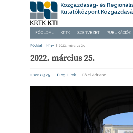
Közgazdaság- és Regionáli
Kutatóközpont Közgazdasá
FŐOLDAL
KRTK
SZERVEZET
PUBLIKÁCIÓK
Főoldal
|
Hírek
|
2022. március 25.
2022. március 25.
2022.03.25.
Blog
Hírek
Földi Adrienn