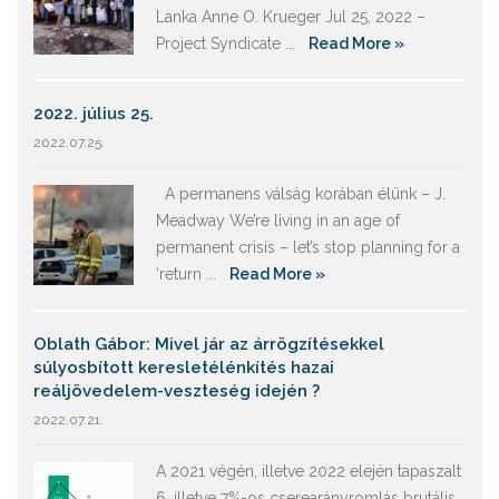
Lanka Anne O. Krueger Jul 25, 2022 –
Project Syndicate ...
Read More »
2022. július 25.
2022.07.25.
A permanens válság korában élünk – J.
Meadway We’re living in an age of
permanent crisis – let’s stop planning for a
‘return ...
Read More »
Oblath Gábor: Mivel jár az árrögzítésekkel
súlyosbított keresletélénkítés hazai
reáljövedelem-veszteség idején ?
2022.07.21.
A 2021 végén, illetve 2022 elején tapaszalt
6, illetve 7%-os cserearányromlás brutális