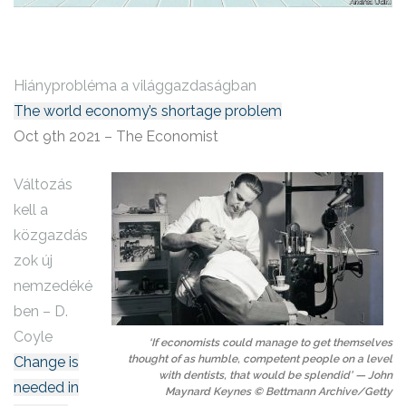
Hiányprobléma a világgazdaságban
The world economy’s shortage problem
Oct 9th 2021 – The Economist
Változás
kell a
közgazdás
zok új
nemzedéké
ben – D.
Coyle
‘If economists could manage to get themselves
thought of as humble, competent people on a level
Change is
with dentists, that would be splendid’ — John
needed in
Maynard Keynes © Bettmann Archive/Getty