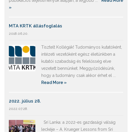
publikációs teljesítményük alapján, a legjobb ...
Read More
»
MTA KRTK állásfoglalás
2018.06.20.
Tisztelt Kollégák! Tudományos kutatóként,
intézeti vezetőként egész életünkben a
kutatói szabadság és felelősség elve
vezetett bennünket. Meggyőződésünk,
hogy a tudomány csak akkor érhet el ...
Read More »
2022. július 28.
2022.07.28.
Srí Lanka: a 2022-es gazdasági válság
leckéje – A. Krueger Lessons from Sri