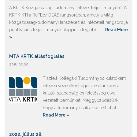
A KRTK Közgazdaság-tudományi Intézet teljesítményéről A
KRTK KTI a RePEc/IDEAS rangsorában, amely a világ
közgazdaság-tudományi tanszékeit és intézeteit rangsorolja
publikációs teljesítményük alapján, a legjobb ...
Read More
»
MTA KRTK állásfoglalás
2018.06.20.
Tisztelt Kollégák! Tudományos kutatóként,
intézeti vezetőként egész életünkben a
kutatói szabadság és felelősség elve
vezetett bennünket. Meggyőződésünk,
hogy a tudomány csak akkor érhet el ...
Read More »
2022. július 28.