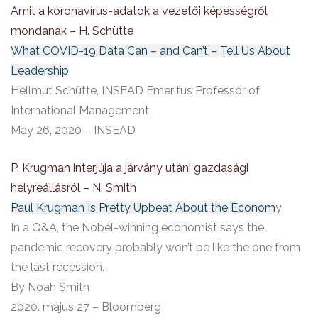
Amit a koronavírus-adatok a vezetői képességről
mondanak – H. Schütte
What COVID-19 Data Can – and Can’t – Tell Us About
Leadership
Hellmut Schütte, INSEAD Emeritus Professor of
International Management
May 26, 2020 – INSEAD
P. Krugman interjúja a járvány utáni gazdasági
helyreállásról – N. Smith
Paul Krugman Is Pretty Upbeat About the Econom
y
In a Q&A, the Nobel-winning economist says the
pandemic recovery probably won’t be like the one from
the last recession.
By Noah Smith
2020. május 27 – Bloomberg