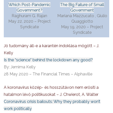
Which Post-Pandemic
The Big Failure of Small
Government?
Government
Raghuram G. Rajan
Mariana Mazzucato , Giulio
May 22, 2020 – Project
Quaggiotto
Syndicate
May 19, 2020 – Project
Syndicate
Jó tudomány áll-e a karantén indoklása mögött – J.
Kelly
Is the “science” behind the lockdown any good?
By: Jemima Kelly
28 May 2020 – The Financial Times – Alphaville
A koronavírus közép- és hosszútávon nem erősíti a
hatalmon lévő politikusokat – J. Chwierot, A. Walter
Coronavirus crisis bailouts: Why they probably won’t
work politically