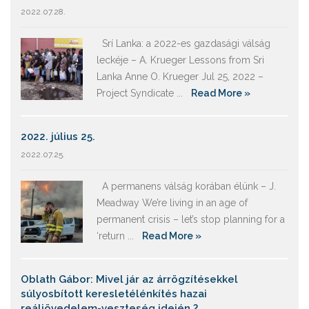
2022.07.28.
Srí Lanka: a 2022-es gazdasági válság
leckéje – A. Krueger Lessons from Sri
Lanka Anne O. Krueger Jul 25, 2022 –
Project Syndicate ...
Read More »
2022. július 25.
2022.07.25.
A permanens válság korában élünk – J.
Meadway We’re living in an age of
permanent crisis – let’s stop planning for a
‘return ...
Read More »
Oblath Gábor: Mivel jár az árrögzítésekkel
súlyosbított keresletélénkítés hazai
reáljövedelem-veszteség idején ?