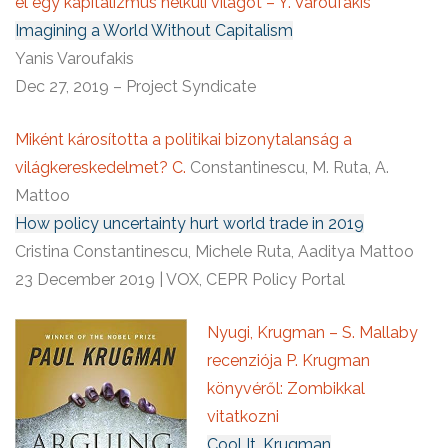
el egy kapitalizmus nélküli világot – Y. Varoufakis
Imagining a World Without Capitalism
Yanis Varoufakis
Dec 27, 2019 – Project Syndicate
Miként károsította a politikai bizonytalanság a
világkereskedelmet? C.
Constantinescu, M. Ruta, A.
Mattoo
How policy uncertainty hurt world trade in 2019
Cristina Constantinescu, Michele Ruta, Aaditya Mattoo
23 December 2019 | VOX, CEPR Policy Portal
Nyugi, Krugman – S. Mallaby
recenziója P. Krugman
könyvéről: Zombikkal
vitatkozni
Cool It, Krugman