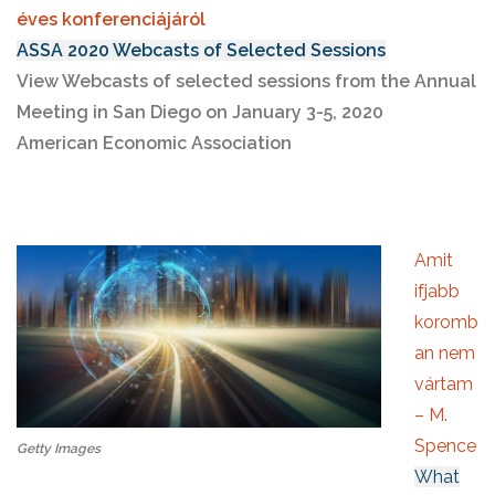
éves konferenciájáról
ASSA 2020 Webcasts of Selected Sessions
View Webcasts of selected sessions from the Annual
Meeting in San Diego on January 3-5, 2020
American Economic Association
Amit
ifjabb
koromb
an nem
vártam
– M.
Spence
Getty Images
What