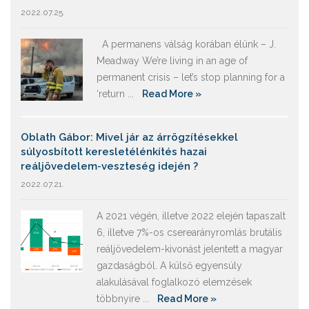
2022.07.25.
A permanens válság korában élünk – J.
Meadway We’re living in an age of
permanent crisis – let’s stop planning for a
‘return ...
Read More »
Oblath Gábor: Mivel jár az árrögzítésekkel
súlyosbított keresletélénkítés hazai
reáljövedelem-veszteség idején ?
2022.07.21.
A 2021 végén, illetve 2022 elején tapaszalt
6, illetve 7%-os cserearányromlás brutális
reáljövedelem-kivonást jelentett a magyar
gazdaságból. A külső egyensúly
alakulásával foglalkozó elemzések
többnyire ...
Read More »