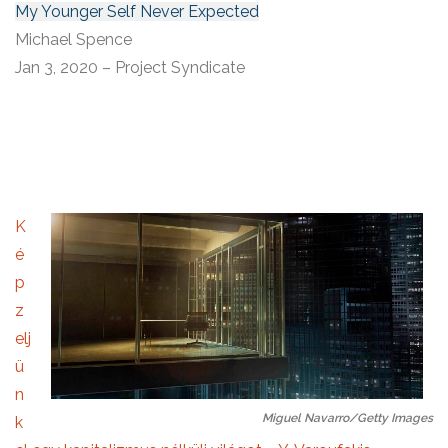
My Younger Self Never Expected
Michael Spence
Jan 3, 2020 – Project Syndicate
K
é
p
z
elj
ü
n
Miguel Navarro/Getty Images
k