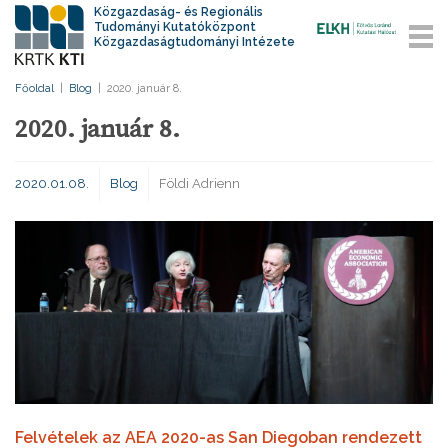
Közgazdaság- és Regionális
Tudományi Kutatóközpont
Közgazdaságtudományi Intézete
Főoldal
|
Blog
|
2020. január 8.
2020. január 8.
2020.01.08.
Blog
Földi Adrienn
Felvételek az AEA 2020-as San Diegoban rendezett