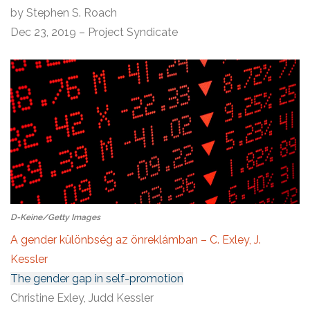
by Stephen S. Roach
Dec 23, 2019 – Project Syndicate
D-Keine/Getty Images
A gender különbség az önreklámban – C. Exley, J.
Kessler
The gender gap in self-promotion
Christine Exley, Judd Kessler