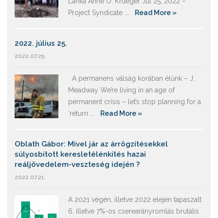
Lanka Anne O. Krueger Jul 25, 2022 –
Project Syndicate ...
Read More »
2022. július 25.
2022.07.25.
A permanens válság korában élünk – J.
Meadway We’re living in an age of
permanent crisis – let’s stop planning for a
‘return ...
Read More »
Oblath Gábor: Mivel jár az árrögzítésekkel
súlyosbított keresletélénkítés hazai
reáljövedelem-veszteség idején ?
2022.07.21.
A 2021 végén, illetve 2022 elején tapaszalt
6, illetve 7%-os cserearányromlás brutális