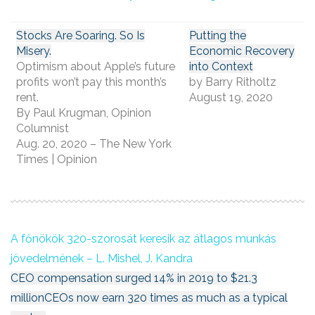
Stocks Are Soaring. So Is
Putting the
Misery.
Economic Recovery
Optimism about Apple’s future
into Context
profits won’t pay this month’s
by Barry Ritholtz
rent.
August 19, 2020
By Paul Krugman, Opinion
Columnist
Aug. 20, 2020 – The New York
Times | Opinion
A főnökök 320-szorosát keresik az átlagos munkás
jövedelmének – L. Mishel, J. Kandra
CEO compensation surged 14% in 2019 to $21.3
millionCEOs now earn 320 times as much as a typical