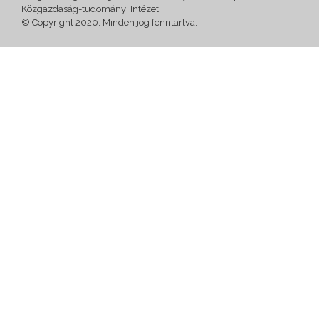
Közgazdaság-tudományi Intézet
© Copyright 2020. Minden jog fenntartva.