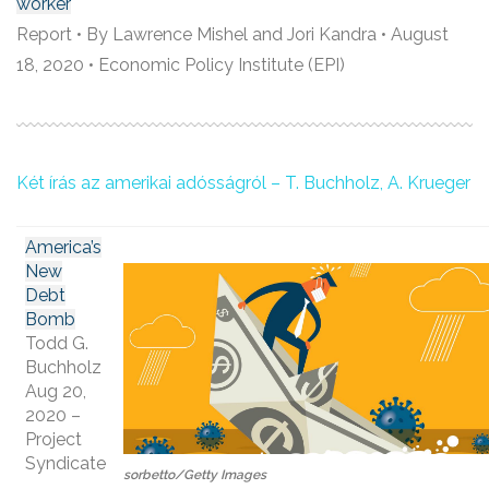
worker
Report • By Lawrence Mishel and Jori Kandra • August
18, 2020 • Economic Policy Institute (EPI)
Két írás az amerikai adósságról – T. Buchholz, A. Krueger
America’s
New
Debt
Bomb
Todd G.
Buchholz
Aug 20,
2020 –
Project
Syndicate
sorbetto/Getty Images