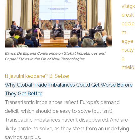
világk
eresk
edele
m
egye
nsúly
Banco De Espana Conference on Global Imbalances and
a,
Capital Flows in the Era of New Technologies
mielő
tt javulni kezdene? B. Setser
Why Global Trade Imbalances Could Get Worse Before
They Get Better…
Transatlantic imbalances reflect Europe’s demand
deficit, which should be easy to solve (but isn’t).
Transpacific imbalances haven’t disappeared. And are
likely harder to solve, as they stem from an underlying
savings surplus.