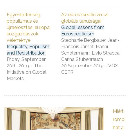
Egyenlőtlenség,
Az euroszkepticizmus
populizmus és
globális tanulságai
újraelosztás: európai
Global lessons from
közgazdászok
Euroscepticism
véleménye
Stephanie Bergbauer, Jean-
Inequality, Populism,
Francois Jamet, Hanni
and Redistribution
Schölermann, Livio Stracca,
Friday, September
Carina Stubenrauch
20th, 2019 – The
20 September 2019 – VOX
Initiative on Global
CEPR
Markets
Miért
romol
hat a