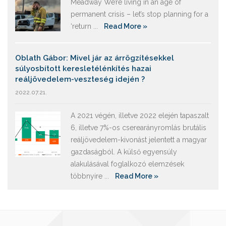
Meadway We’re living in an age of
permanent crisis – let’s stop planning for a
‘return ...
Read More »
Oblath Gábor: Mivel jár az árrögzítésekkel
súlyosbított keresletélénkítés hazai
reáljövedelem-veszteség idején ?
2022.07.21.
A 2021 végén, illetve 2022 elején tapaszalt
6, illetve 7%-os cserearányromlás brutális
reáljövedelem-kivonást jelentett a magyar
gazdaságból. A külső egyensúly
alakulásával foglalkozó elemzések
többnyire ...
Read More »