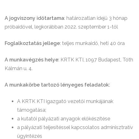
A jogviszony időtartama
: határozatlan idejű 3 hónap
próbaidővel, legkorábban 2022. szeptember 1-től
Foglalkoztatás jellege
: teljes munkaidő, heti 40 óra
A munkavégzés helye
: KRTK KTI, 1097 Budapest, Tóth
Kálmán u. 4.
A munkakörbe tartozó lényeges feladatok:
A KRTK KTI igazgató vezetői munkájának
támogatása;
a kutatói pályázati anyagok előkészítése
a pályázati teljesítéssel kapcsolatos adminisztratív
ügyintézés