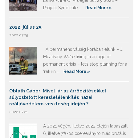
Lanka Anne O. Krueger Jul 25, 2022 –
Project Syndicate ...
Read More »
2022. július 25.
2022.07.25.
A permanens válság korában élünk – J.
Meadway We’re living in an age of
permanent crisis – let’s stop planning for a
‘return ...
Read More »
Oblath Gábor: Mivel jár az árrögzítésekkel
súlyosbított keresletélénkítés hazai
reáljövedelem-veszteség idején ?
2022.07.21.
A 2021 végén, illetve 2022 elején tapaszalt
6, illetve 7%-os cserearányromlás brutális