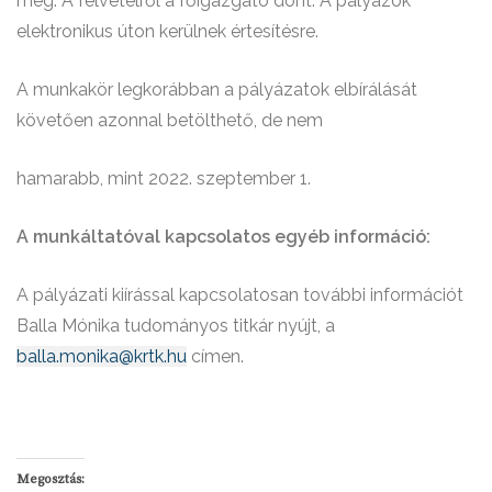
meg. A felvételről a főigazgató dönt. A pályázók
elektronikus úton kerülnek értesítésre.
A munkakör legkorábban a pályázatok elbírálását
követően azonnal betölthető, de nem
hamarabb, mint 2022. szeptember 1.
A munkáltatóval kapcsolatos egyéb információ:
A pályázati kiírással kapcsolatosan további információt
Balla Mónika tudományos titkár nyújt, a
balla.monika@krtk.hu
címen.
Megosztás: