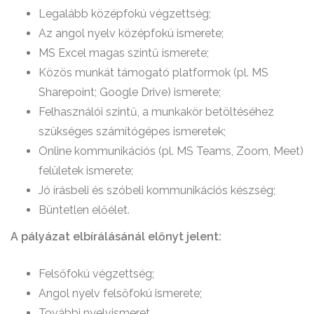
Legalább középfokú végzettség;
Az angol nyelv középfokú ismerete;
MS Excel magas szintű ismerete;
Közös munkát támogató platformok (pl. MS
Sharepoint; Google Drive) ismerete;
Felhasználói szintű, a munkakör betöltéséhez
szükséges számítógépes ismeretek;
Online kommunikációs (pl. MS Teams, Zoom, Meet)
felületek ismerete;
Jó írásbeli és szóbeli kommunikációs készség;
Büntetlen előélet.
A pályázat elbírálásánál előnyt jelent:
Felsőfokú végzettség;
Angol nyelv felsőfokú ismerete;
További nyelvismeret.