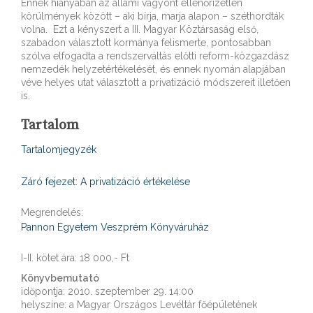
Ennek hiányában az állami vagyont ellenőrizetlen
körülmények között – aki bírja, marja alapon – széthordták
volna. Ezt a kényszert a III. Magyar Köztársaság első,
szabadon választott kormánya felismerte, pontosabban
szólva elfogadta a rendszerváltás előtti reform-közgazdász
nemzedék helyzetértékelését, és ennek nyomán alapjában
véve helyes utat választott a privatizáció módszereit illetően
is.
Tartalom
Tartalomjegyzék
Záró fejezet: A privatizáció értékelése
Megrendelés:
Pannon Egyetem Veszprém Könyváruház
I-II. kötet ára: 18 000,- Ft
Könyvbemutató
időpontja: 2010. szeptember 29. 14:00
helyszíne: a Magyar Országos Levéltár főépületének