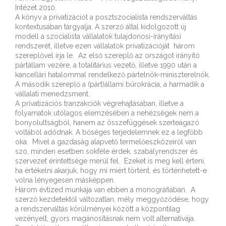
Intézet 2010.
A könyv a privatizációt a posztszocialista rendszerváltás
kontextusában tárgyalja. A szerző által kidolgozott új
modell a szocialista vállalatok tulajdonosi-irányítási
rendszerét, illetve ezen vállalatok privatizációját három
szereplővel írja le. Az első szereplő az országot irányító
pártállam vezére, a totalitárius vezető, illetve 1990 után a
kancellári hatalommal rendelkező pártelnök-miniszterelnök.
A második szereplő a (párt)állami bürokrácia, a harmadik a
vállalati menedzsment.
A privatizációs tranzakciók végrehajtásában, illetve a
folyamatok utólagos elemzésében a nehézségek nem a
bonyolultságból, hanem az összefüggések szerteágazó
voltából adódnak. A bőséges terjedelemnek ez a legfőbb
oka. Mivel a gazdaság alapvető termelőeszközeiről van
szó, minden esetben sokféle érdek, szabályrendszer és
szervezet érintettsége merül fel. Ezeket is meg kell érteni,
ha értékelni akarjuk, hogy mi miért történt, és történhetett-e
volna lényegesen másképpen.
Három évtized munkája van ebben a monográfiában. A
szerző kezdetektől változatlan, mély meggyőződése, hogy
a rendszerváltás körülményei között a központilag
vezényelt, gyors magánosításnak nem volt alternatívája.