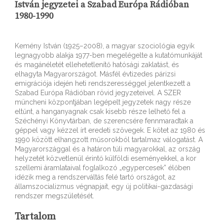
István jegyzetei a Szabad Európa Rádióban
1980-1990
Kemény István (1925–2008), a magyar szociológia egyik
legnagyobb alakja 1977-ben megelégelte a kutatómunkáját
és magánéletét ellehetetlenítő hatósági zaklatást, és
elhagyta Magyarországot. Másfél évtizedes párizsi
emigrációja idején heti rendszerességgel jelentkezett a
Szabad Európa Rádióban rövid jegyzeteivel. A SZER
müncheni központjában legépelt jegyzetek nagy része
eltűnt, a hanganyagnak csak kisebb része lelhető fel a
Széchényi Könyvtárban, de szerencsére fennmaradtak a
géppel vagy kézzel írt eredeti szövegek. E kötet az 1980 és
1990 között elhangzott műsorokból tartalmaz válogatást. A
Magyarországgal és a határon túli magyarokkal, az ország
helyzetét közvetlenül érintő külföldi eseményekkel, a kor
szellemi áramlataival foglalkozó „egypercesek” élőben
idézik meg a rendszerváltás felé tartó országot, az
államszocializmus végnapjait, egy új politikai-gazdasági
rendszer megszületését.
Tartalom