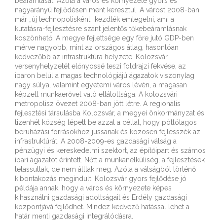
beáramlását. Azóta a város és környezete gyors és
nagyarányú fejlődésen ment keresztül. A várost 2008-ban
már „új technopolisként” kezdték emlegetni, ami a
kutatásra-fejlesztésre szánt jelentős tőkebeáramlásnak
köszönhető. A megye fejlettsége egy főre jutó GDP-ben
mérve nagyobb, mint az országos átlag, hasonlóan
kedvezőbb az infrastruktúra helyzete. Kolozsvár
versenyhelyzetét előnyössé teszi földrajzi fekvése, az
iparon belül a magas technológiájú ágazatok viszonylag
nagy súlya, valamint egyetemi város lévén, a magasan
képzett munkaerővel való ellátottsága. A kolozsvári
metropolisz övezet 2008-ban jött létre. A regionális
fejlesztési társulásba Kolozsvár, a megyei önkormányzat és
tizenhét község lépett be azzal a céllal, hogy pótlólagos
beruházási forrásokhoz jussanak és közösen fejlesszék az
infrastruktúrát. A 2008-2009-es gazdasági válság a
pénzügyi és kereskedelmi szektort, az építőipart és számos
ipari ágazatot érintett. Nőtt a munkanélküliség, a fejlesztések
lelassultak, de nem álltak meg. Azóta a válságból történő
kibontakozás megindult. Kolozsvár gyors fejlődése jó
példája annak, hogy a város és környezete képes
kihasználni gazdasági adottságait és Erdély gazdasági
központjává fejlődhet. Mindez kedvező hatással lehet a
határ menti gazdasági integrálódásra.