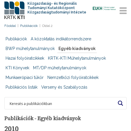
Közgazdaság- és Regionális
Tudományi Kutatóközpont
Közgazdaságtudományi Intézete
Főoldal
|
Publikációk
|
Oldal 2
Publikációk
A közoktatás indikátorrendszere
BWP műhelytanulmányok
Egyéb kiadványok
Hazai folyóiratcikkek
KRTK-KTI Műhelytanulmányok
KTI Könyvek
MT/DP műhelytanulmányok
Munkaerőpiaci tükör
Nemzetközi folyóiratcikkek
Publikációs listák
Verseny és Szabályozás
Publikációk - Egyéb kiadványok
2010