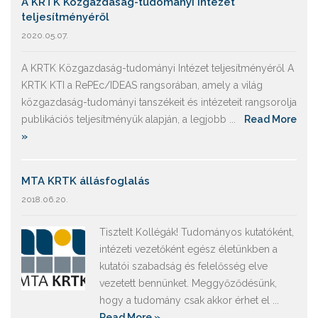
A KRTK Közgazdaság-tudományi Intézet
teljesítményéről
2020.05.07.
A KRTK Közgazdaság-tudományi Intézet teljesítményéről A
KRTK KTI a RePEc/IDEAS rangsorában, amely a világ
közgazdaság-tudományi tanszékeit és intézeteit rangsorolja
publikációs teljesítményük alapján, a legjobb ...
Read More
»
MTA KRTK állásfoglalás
2018.06.20.
Tisztelt Kollégák! Tudományos kutatóként,
intézeti vezetőként egész életünkben a
kutatói szabadság és felelősség elve
vezetett bennünket. Meggyőződésünk,
hogy a tudomány csak akkor érhet el ...
Read More »