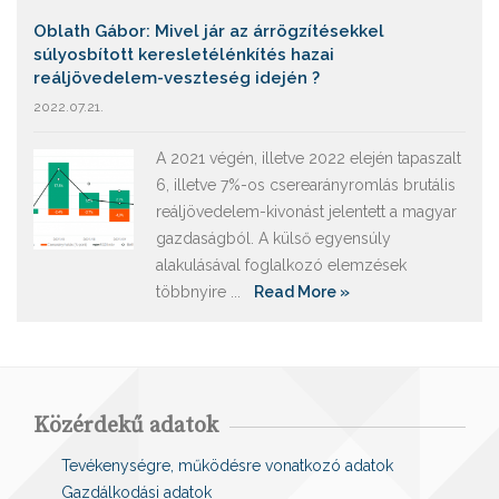
Oblath Gábor: Mivel jár az árrögzítésekkel
súlyosbított keresletélénkítés hazai
reáljövedelem-veszteség idején ?
2022.07.21.
A 2021 végén, illetve 2022 elején tapaszalt
6, illetve 7%-os cserearányromlás brutális
reáljövedelem-kivonást jelentett a magyar
gazdaságból. A külső egyensúly
alakulásával foglalkozó elemzések
többnyire ...
Read More »
Közérdekű adatok
Tevékenységre, működésre vonatkozó adatok
Gazdálkodási adatok