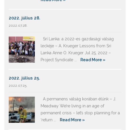
2022. július 28.
2022.07.28.
Srí Lanka: a 2022-es gazdasági válság
leckéje – A. Krueger Lessons from Sri
Lanka Anne O. Krueger Jul 25, 2022 –
Project Syndicate ...
Read More »
2022. július 25.
2022.07.25.
A permanens válság korában élünk – J.
Meadway We’re living in an age of
permanent crisis – let’s stop planning for a
‘return ...
Read More »